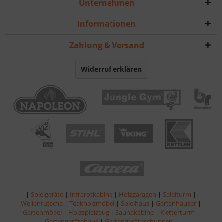
Unternehmen
Informationen
Zahlung & Versand
Widerruf erklären
|
Spielgeräte
|
Infrarotkabine
|
Holzgaragen
|
Spielturm
|
Wellenrutsche
|
Teakholzmöbel
|
Spielhaus
|
Gartenhäuser
|
Gartenmöbel
|
Holzspielzeug
|
Saunakabine
|
Kletterturm
|
Gartengerätehaus
|
Gartengeräteschuppen
|