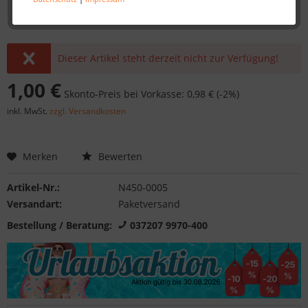
Dieser Artikel steht derzeit nicht zur Verfügung!
1,00 €
Skonto-Preis bei Vorkasse: 0,98 € (-2%)
inkl. MwSt.
zzgl. Versandkosten
Merken
Bewerten
Artikel-Nr.:
N450-0005
Versandart:
Paketversand
Bestellung / Beratung:
037207 9970-400