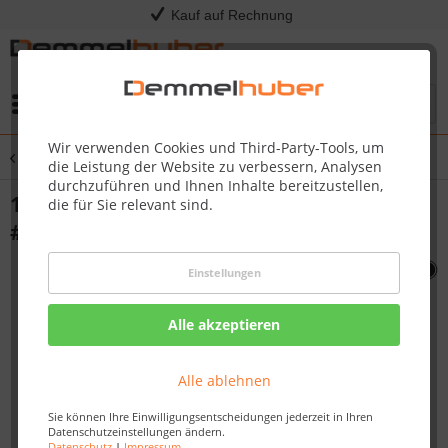
Kauf auf Rechnung
Menü
Wir verwenden Cookies und Third-Party-Tools, um
Übersicht
R425
die Leistung der Website zu verbessern, Analysen
durchzuführen und Ihnen Inhalte bereitzustellen,
10-24 HEX NUT BLACK ZICN PLAT E
die für Sie relevant sind.
#N450-0005
Einstellungen
Alle akzeptieren
Alle ablehnen
Sie können Ihre Einwilligungsentscheidungen jederzeit in Ihren
Datenschutzeinstellungen ändern.
Datenschutz
|
Impressum