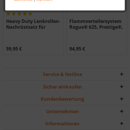
Heavy Duty Lenkrollen-
Flammverteilersystem
Nachrüstsatz für
Rogue® 625, Prestige®,
ROGUE
PRO 665, Edelstahl (9er-
Set)
59,95 €
94,95 €
Service & Hotline
Sicher einkaufen
Kundenbewertung
Unternehmen
Informationen