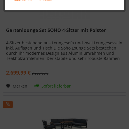
Gartenlounge Set SOHO 4-Sitzer mit Polster
4-Sitzer bestehend aus Loungesofa und zwei Loungesesseln
inkl. Auflagen und Tisch Die Soho Lounge Sets bestechen
durch ihr modernes Design aus Aluminiumrahmen und
Teakholzarmlehnen. Der stabile und sehr robuste Rahmen
wird ihnen viele...
2.699,99 €
3.809,95 €
Merken
Sofort lieferbar