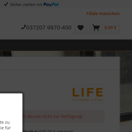
Sicher zahlen mit
Filiale Hainichen
037207 9970-400
0,00 €
 Artikel steht derzeit nicht zur Verfügung!
te zu
 €
ie für
479,95 €
(105,00 € gespart)