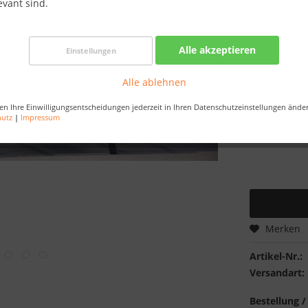
evant sind.
Skonto-Preis
Kostenlose 
Alle akzeptieren
Best-Preis-
Einstellungen
Alle ablehnen
Farbe:
en Ihre Einwilligungsentscheidungen jederzeit in Ihren Datenschutzeinstellungen ände
hutz
|
Impressum
Merken
Artikel-Nr.:
Versandart:
Bestellung /