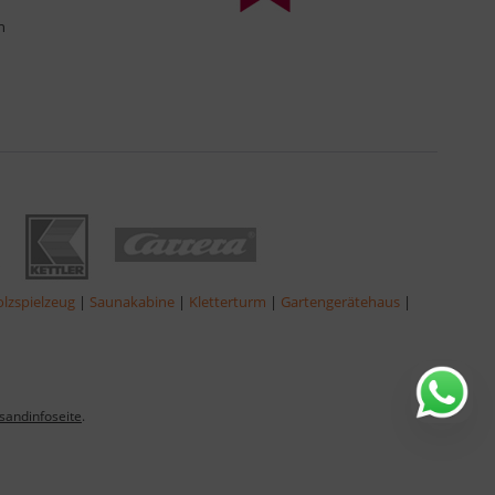
n
lzspielzeug
|
Saunakabine
|
Kletterturm
|
Gartengerätehaus
|
sandinfoseite
.