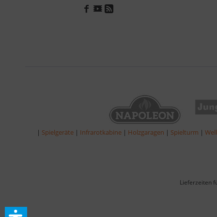
|
Spielgeräte
|
Infrarotkabine
|
Holzgaragen
|
Spielturm
|
Wel
Lieferzeiten 