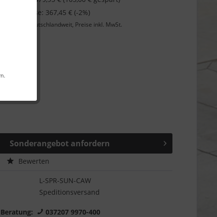
 bei Vorkasse: 367,45 € (-2%)
Lieferung
deutschlandweit, Preise inkl. MwSt.
Garantie
rn.
Sonderangebot anfordern
Bewerten
L-SPR-SUN-CAW
Speditionsversand
 Beratung:
037207 9970-400