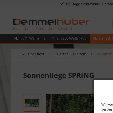
100 Tage Geld-zurück-Garant
Fachmarkt für Haus, Garten & Freizeit
Haus & Wohnen
Sauna & Wellness
Garten & 
Übersicht
Garten & Freizeit
Loungem
Sonnenliege SPRING
Wir ve
verbes