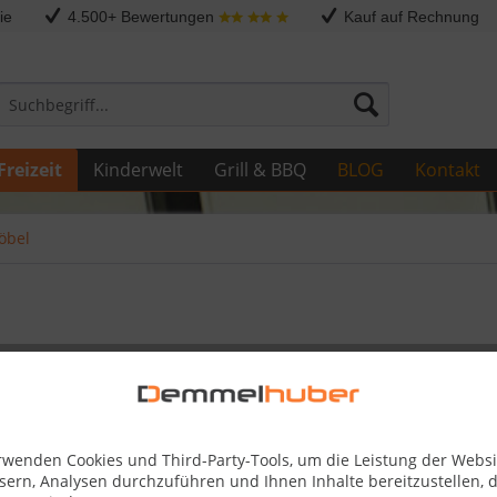
ie
4.500+ Bewertungen
Kauf auf Rechnung
Freizeit
Kinderwelt
Grill & BBQ
BLOG
Kontakt
öbel
Dieser
rwenden Cookies und Third-Party-Tools, um die Leistung der Websi
374,95
sern, Analysen durchzuführen und Ihnen Inhalte bereitzustellen, d