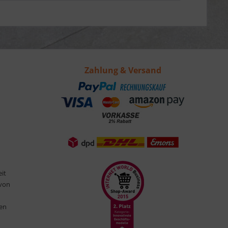
Zahlung & Versand
eit
 von
ten