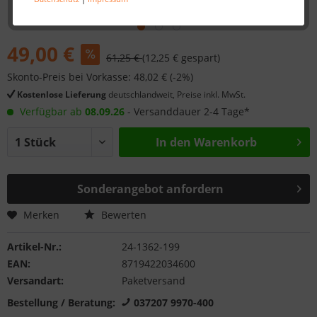
49,00 €
61,25 €
(12,25 € gespart)
Skonto-Preis bei Vorkasse: 48,02 € (-2%)
Kostenlose Lieferung
deutschlandweit, Preise inkl. MwSt.
Verfügbar ab
08.09.26
- Versanddauer 2-4 Tage*
In den
Warenkorb
Sonderangebot anfordern
Merken
Bewerten
Artikel-Nr.:
24-1362-199
EAN:
8719422034600
Versandart:
Paketversand
Bestellung / Beratung:
037207 9970-400