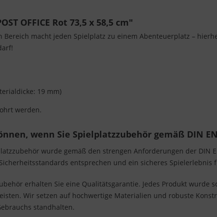
ST OFFICE Rot 73,5 x 58,5 cm"
n Bereich macht jeden Spielplatz zu einem Abenteuerplatz – hier
arf!
erialdicke: 19 mm)
ohrt werden.
können, wenn Sie Spielplatzzubehör gemäß DIN EN
platzzubehör wurde gemäß den strengen Anforderungen der DIN EN 
 Sicherheitsstandards entsprechen und ein sicheres Spielerlebnis 
ubehör erhalten Sie eine Qualitätsgarantie. Jedes Produkt wurde so
leisten. Wir setzen auf hochwertige Materialien und robuste Konst
Gebrauchs standhalten.