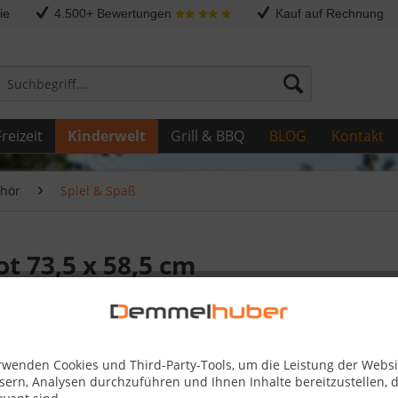
ie
4.500+ Bewertungen
Kauf auf Rechnung
reizeit
Kinderwelt
Grill & BBQ
BLOG
Kontakt
ehör
Spiel & Spaß
t 73,5 x 58,5 cm
246,99
rwenden Cookies und Third-Party-Tools, um die Leistung der Websi
Skonto-Preis
sern, Analysen durchzuführen und Ihnen Inhalte bereitzustellen, d
Kostenlose 