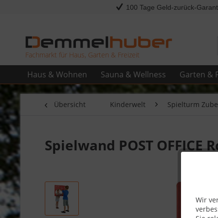
100 Tage Geld-zurück-Garant
Fachmarkt für Haus, Garten & Freizeit
Haus & Wohnen
Sauna & Wellness
Garten & F
Übersicht
Kinderwelt
Spielturm Zub
Spielwand POST OFFICE Ro
Wir ve
verbes