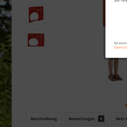
Sie rel
Sie könn
Datensc
Beschreibung
Bewertungen
0
Best-