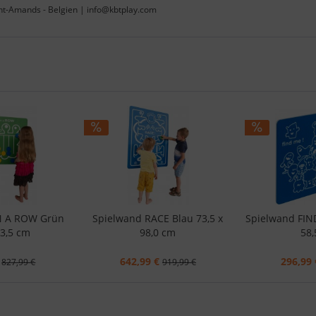
int-Amands - Belgien | info@kbtplay.com
IN A ROW Grün
Spielwand RACE Blau 73,5 x
Spielwand FIN
73,5 cm
98,0 cm
58,
642,99 €
296,99 
827,99 €
919,99 €