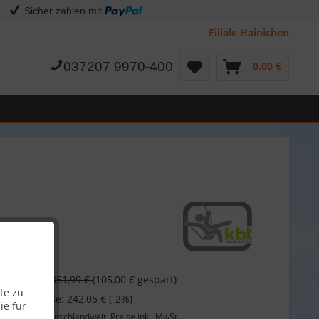
Sicher zahlen mit
Filiale Hainichen
037207 9970-400
0,00 €
 €
351,99 €
(105,00 € gespart)
te zu
 bei Vorkasse: 242,05 € (-2%)
ie für
Lieferung
deutschlandweit, Preise inkl. MwSt.