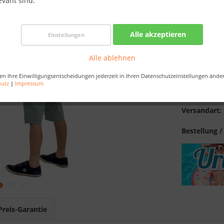
evant sind.
Best-Preis-
Verfügba
Alle akzeptieren
Einstellungen
Alle ablehnen
Merken
en Ihre Einwilligungsentscheidungen jederzeit in Ihren Datenschutzeinstellungen ände
hutz
|
Impressum
Artikel-Nr.:
EAN:
Versandart:
Bestellung /
Preis-Garantie