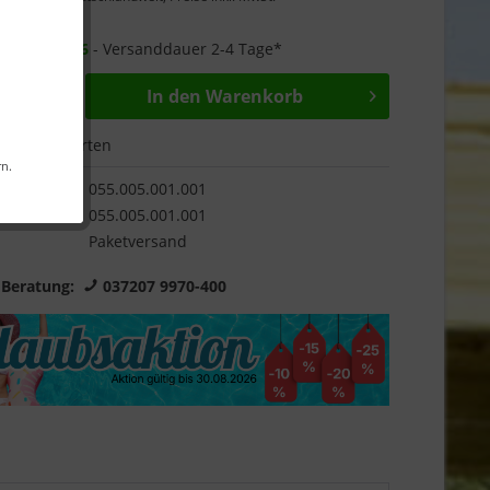
Garantie
r ab
16.09.26
- Versanddauer 2-4 Tage*
In den
Warenkorb
Bewerten
rn.
055.005.001.001
055.005.001.001
Paketversand
 Beratung:
037207 9970-400