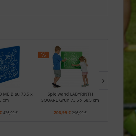
D ME Blau 73,5 x
Spielwand LABYRINTH
Spielwand L
5 cm
SQUARE Grün 73,5 x 58,5 cm
Rot 73,
€
206,99 €
237,99
426,99 €
296,99 €