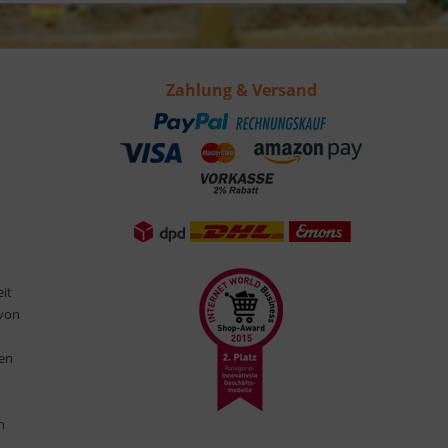
Zahlung & Versand
eit
 von
ten
n