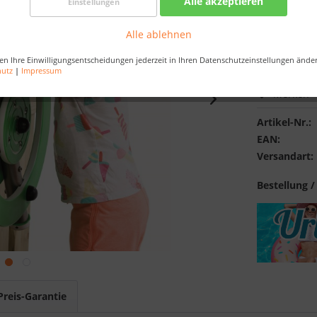
Alle akzeptieren
Einstellungen
Best-Preis-
Verfügba
Alle ablehnen
en Ihre Einwilligungsentscheidungen jederzeit in Ihren Datenschutzeinstellungen ände
hutz
|
Impressum
Merken
Artikel-Nr.:
EAN:
Versandart:
Bestellung /
Preis-Garantie