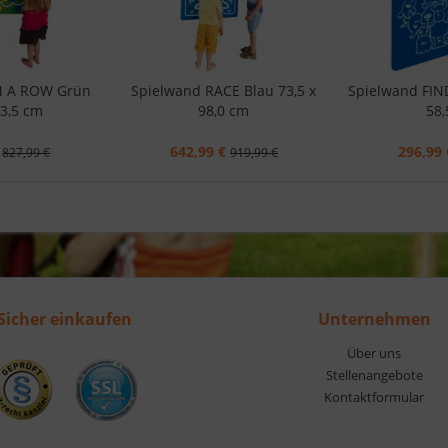
IN A ROW Grün
Spielwand RACE Blau 73,5 x
Spielwand FIN
73,5 cm
98,0 cm
58,
642,99 €
296,99 
827,99 €
919,99 €
Sicher einkaufen
Unternehmen
Über uns
Stellenangebote
Kontaktformular