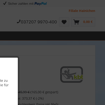
Sicher zahlen mit
Filiale Hainichen
037207 9970-400
0,00 €
te zu
ie für
 €
545,99 €
(165,00 € gespart)
 bei Vorkasse: 373,37 € (-2%)
Lieferung
deutschlandweit, Preise inkl. MwSt.