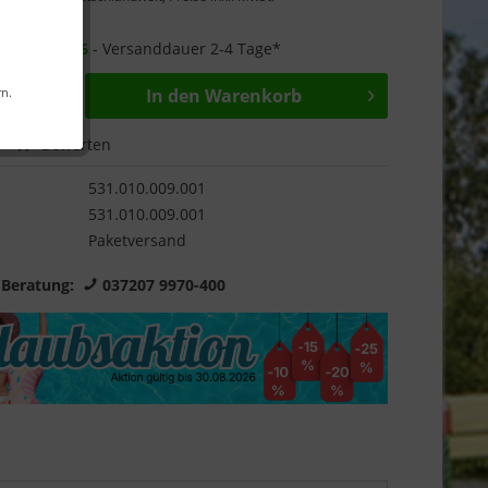
Garantie
r ab
16.09.26
- Versanddauer 2-4 Tage*
rn.
In den
Warenkorb
Bewerten
531.010.009.001
531.010.009.001
Paketversand
 Beratung:
037207 9970-400