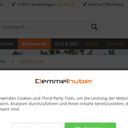
ie
4.500+ Bewertungen
Kauf auf Rechnung
reizeit
Kinderwelt
Grill & BBQ
BLOG
Kontakt
ehör
Spiel & Spaß
elgrün
rwenden Cookies und Third-Party-Tools, um die Leistung der Websi
sern, Analysen durchzuführen und Ihnen Inhalte bereitzustellen, d
380,99
evant sind.
Skonto-Preis
Kostenlose 