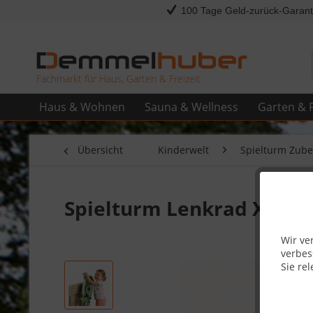
100 Tage Geld-zurück-Garant
Fachmarkt für Haus, Garten & Freizeit
Haus & Wohnen
Sauna & Wellness
Garten & F
Übersicht
Kinderwelt
Spielturm Zub
Spielturm Lenkrad X Apf
Wir ve
verbes
Sie rel