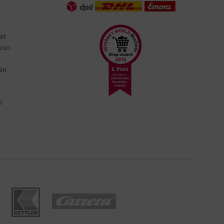
eit
 von
ten
n