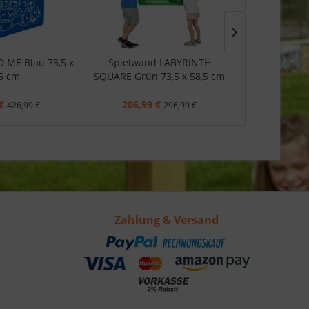
D ME Blau 73,5 x
Spielwand LABYRINTH
Spielwand L
5 cm
SQUARE Grün 73,5 x 58,5 cm
Rot 73,
€
206,99 €
237,99
426,99 €
296,99 €
Zahlung & Versand