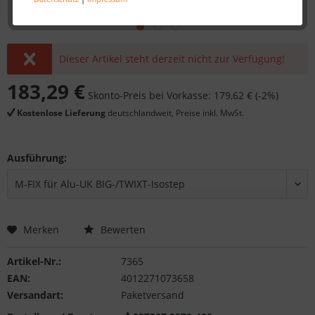
Dieser Artikel steht derzeit nicht zur Verfügung!
183,29 €
Skonto-Preis bei Vorkasse: 179,62 € (-2%)
Kostenlose Lieferung
deutschlandweit, Preise inkl. MwSt.
Ausführung:
Merken
Bewerten
Artikel-Nr.:
7365
EAN:
4012271073658
Versandart:
Paketversand