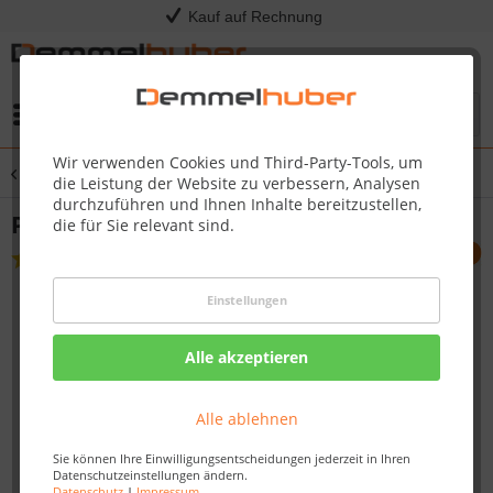
Kauf auf Rechnung
Menü
Wir verwenden Cookies und Third-Party-Tools, um
Übersicht
Plattenverlegung
die Leistung der Website zu verbessern, Analysen
durchzuführen und Ihnen Inhalte bereitzustellen,
Plattenlager M-FIX / M-FIX-H / -FIX-I
die für Sie relevant sind.
(
1
)
Einstellungen
Alle akzeptieren
Alle ablehnen
Sie können Ihre Einwilligungsentscheidungen jederzeit in Ihren
Datenschutzeinstellungen ändern.
Datenschutz
|
Impressum