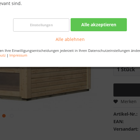
evant sind.
Best-Preis-
Verfügba
Alle akzeptieren
Einstellungen
Farbe:
Alle ablehnen
en Ihre Einwilligungsentscheidungen jederzeit in Ihren Datenschutzeinstellungen ände
hutz
|
Impressum
Merken
Artikel-Nr.:
EAN:
Versandart: