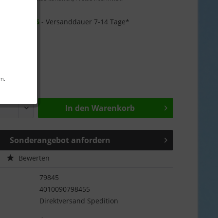
Garantie
r ab
26.08.26
- Versanddauer 7-14 Tage*
rn.
In den
Warenkorb
Sonderangebot anfordern
Bewerten
79845
4010090798455
Direktversand Spedition