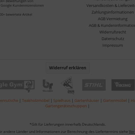
00+ Bewertungen von
Versandkosten & Lieferzei
Google Kundenrezensionen
Zahlungsinformationen
00+ bewertete Artikel
AGB Vermietung
AGB & Kundeninformatio
Widerrufsrecht
Datenschutz
Impressum
Widerruf erklären
lenrutsche
|
Teakholzmöbel
|
Spielhaus
|
Gartenhäuser
|
Gartenmöbel
|
Ho
Gartengeräteschuppen
|
*Gilt für Lieferungen innerhalb Deutschlands.
für andere Länder und Informationen zur Berechnung des Liefertermins siehe
Ver