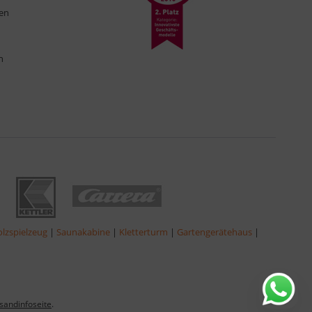
ten
n
lzspielzeug
|
Saunakabine
|
Kletterturm
|
Gartengerätehaus
|
sandinfoseite
.