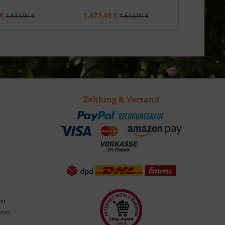
€
1.477,49 €
1.625,2
1.533,99 €
1.633,99 €
Zahlung & Versand
eit
 von