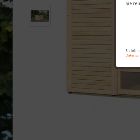
Sie rel
Sie könn
Datensc