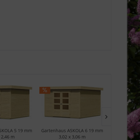
SKOLA 5 19 mm
Gartenhaus ASKOLA 6 19 mm
Gartenhaus 
x 2,46 m
3,02 x 3,06 m
2,37 x 2,