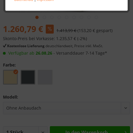
1.260,79 €
1.413,99 €
(153,20 € gespart)
Skonto-Preis bei Vorkasse: 1.235,57 € (-2%)
Kostenlose Lieferung
deutschlandweit, Preise inkl. MwSt.
Verfügbar ab
26.08.26
- Versanddauer 7-14 Tage*
Farbe:
Modell:
In den
Warenkorb