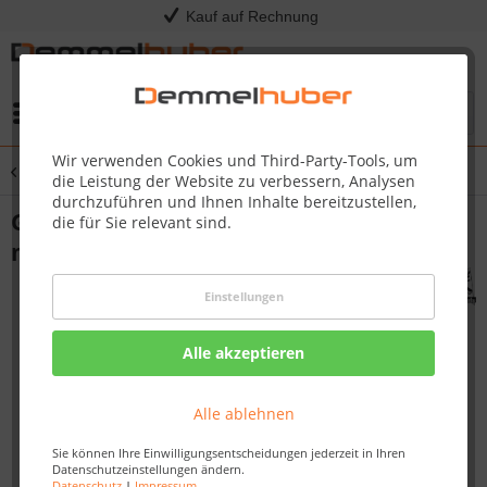
Kauf auf Rechnung
Menü
Wir verwenden Cookies und Third-Party-Tools, um
Übersicht
Flachdachhaus
die Leistung der Website zu verbessern, Analysen
durchzuführen und Ihnen Inhalte bereitzustellen,
Gartenhaus ASKOLA 4 19 mm 3,02 x 2,17
die für Sie relevant sind.
m
Einstellungen
Alle akzeptieren
Alle ablehnen
Sie können Ihre Einwilligungsentscheidungen jederzeit in Ihren
Datenschutzeinstellungen ändern.
Datenschutz
|
Impressum