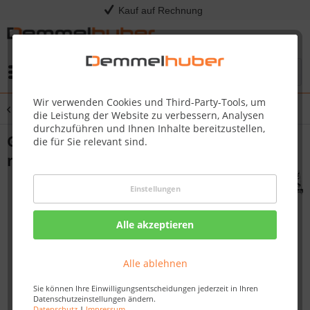
Kauf auf Rechnung
Menü
Wir verwenden Cookies und Third-Party-Tools, um
Übersicht
Flachdachhaus
die Leistung der Website zu verbessern, Analysen
durchzuführen und Ihnen Inhalte bereitzustellen,
Gartenhaus ASKOLA 2 19 mm 2,13 x 2,17
die für Sie relevant sind.
m
Einstellungen
Alle akzeptieren
Alle ablehnen
Sie können Ihre Einwilligungsentscheidungen jederzeit in Ihren
Datenschutzeinstellungen ändern.
Datenschutz
|
Impressum