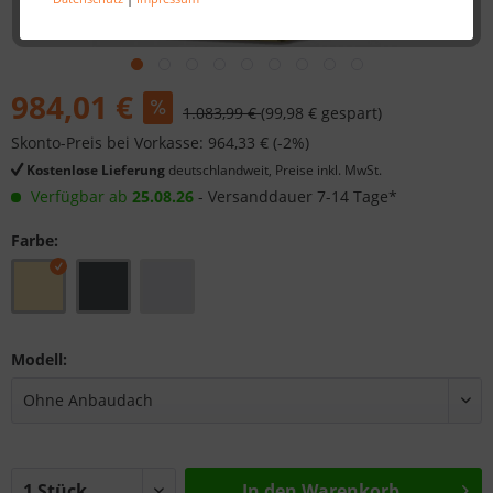
984,01 €
1.083,99 €
(99,98 € gespart)
Skonto-Preis bei Vorkasse: 964,33 € (-2%)
Kostenlose Lieferung
deutschlandweit, Preise inkl. MwSt.
Verfügbar ab
25.08.26
- Versanddauer 7-14 Tage*
Farbe:
Modell:
In den
Warenkorb