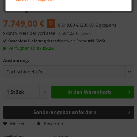
7.749,00 €
8.048,00 €
(299,00 € gespart)
Skonto-Preis bei Vorkasse: 7.594,02 € (-2%)
Kostenlose Lieferung
deutschlandweit, Preise inkl. MwSt.
Verfügbar ab
07.09.26
Ausführung:
In den
Warenkorb
Sonderangebot anfordern
Merken
Bewerten