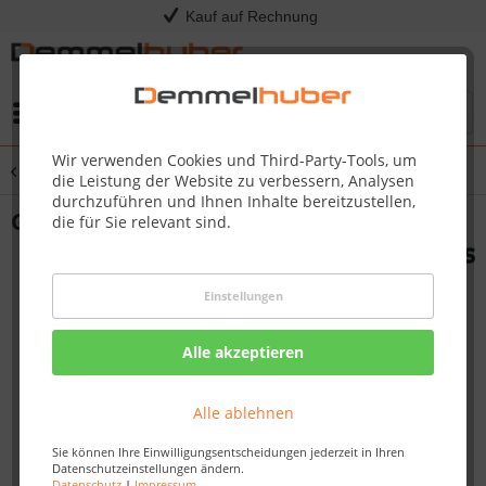
Kauf auf Rechnung
Menü
Wir verwenden Cookies und Third-Party-Tools, um
Übersicht
Grillkota
die Leistung der Website zu verbessern, Analysen
durchzuführen und Ihnen Inhalte bereitzustellen,
Grillkota GARD 4,38 x 3,88 m
die für Sie relevant sind.
Einstellungen
Alle akzeptieren
Alle ablehnen
Sie können Ihre Einwilligungsentscheidungen jederzeit in Ihren
Datenschutzeinstellungen ändern.
Datenschutz
|
Impressum