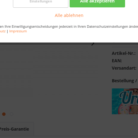
Alle akzeptieren
Einstellungen
Best-Preis-
Verfügba
Alle ablehnen
en Ihre Einwilligungsentscheidungen jederzeit in Ihren Datenschutzeinstellungen ände
hutz
|
Impressum
Merken
Artikel-Nr.:
EAN:
Versandart:
Bestellung /
Preis-Garantie