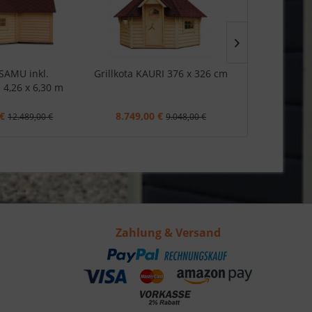
 SAMU inkl.
Grillkota KAURI 376 x 326 cm
Grillkota KA
4,26 x 6,30 m
 €
8.749,00 €
5.699,0
12.489,00 €
9.048,00 €
Zahlung & Versand