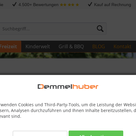
ie
4.500+ Bewertungen
Kauf auf Rechnung
Freizeit
Kinderwelt
Grill & BBQ
BLOG
Kontakt
a KALLE
rwenden Cookies und Third-Party-Tools, um die Leistung der Websi
sern, Analysen durchzuführen und Ihnen Inhalte bereitzustellen, d
269,00
evant sind.
Skonto-Preis
Kostenlose 