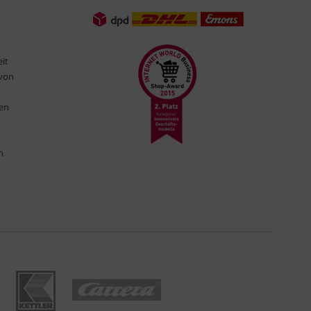
eit
 von
ten
n