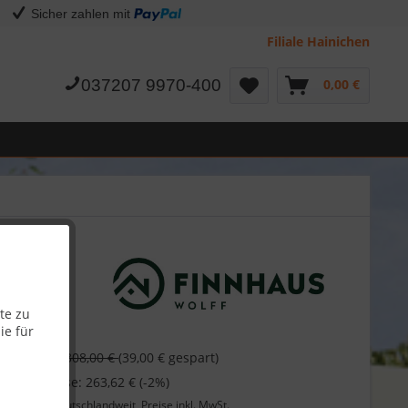
Sicher zahlen mit
Filiale Hainichen
037207 9970-400
0,00 €
te zu
ie für
 €
308,00 €
(39,00 € gespart)
 bei Vorkasse: 263,62 € (-2%)
Lieferung
deutschlandweit, Preise inkl. MwSt.