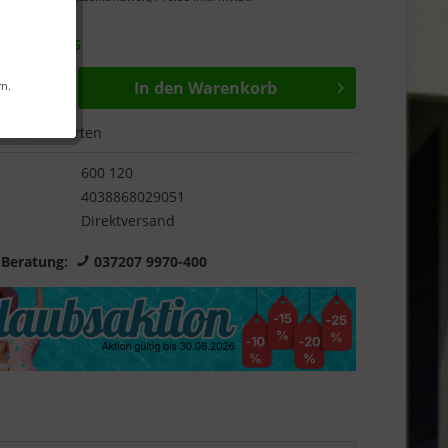
Garantie
r ab
07.09.26
In den
Warenkorb
rn.
Bewerten
600 120
4038868029051
Direktversand
 Beratung:
037207 9970-400