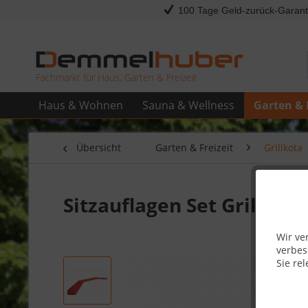
100 Tage Geld-zurück-Garant
Fachmarkt für Haus, Garten & Freizeit
Haus & Wohnen
Sauna & Wellness
Garten & 
Übersicht
Garten & Freizeit
Grillkota
Sitzauflagen Set Grillkot
Wir ve
verbes
Sie rel