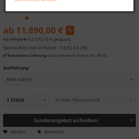
ab 11.890,00 €
12.189,00 €
(12.070,10 € gespart)
Skonto-Preis bei Vorkasse: 116,52 € (-2%)
Kostenlose Lieferung
deutschlandweit, Preise inkl. MwSt.
Ausführung:
In den
Warenkorb
Sonderangebot anfordern
Merken
Bewerten