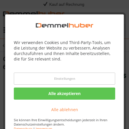
Kauf auf Rechnung
Menü
Wir verwenden Cookies und Third-Party-Tools, um
Übersicht
Grillkota
die Leistung der Website zu verbessern, Analysen
durchzuführen und Ihnen Inhalte bereitzustellen,
Grillkota SAMU inkl. Saunaanbau 4,26 x
die für Sie relevant sind.
6,30 m
Einstellungen
Alle akzeptieren
Alle ablehnen
Sie können Ihre Einwilligungsentscheidungen jederzeit in Ihren
Datenschutzeinstellungen ändern.
Datenschutz
|
Impressum