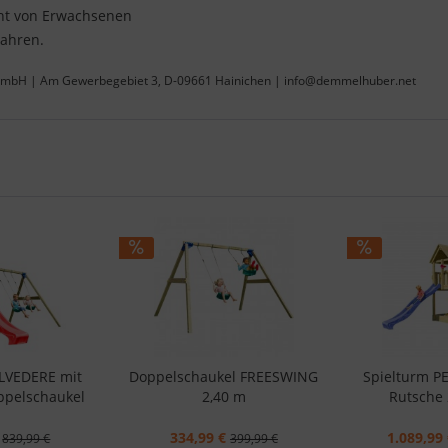
cht von Erwachsenen
Jahren.
 GmbH | Am Gewerbegebiet 3, D-09661 Hainichen | info@demmelhuber.net
ELVEDERE mit
Doppelschaukel FREESWING
Spielturm P
ppelschaukel
2,40 m
Rutsche 
334,99 €
1.089,99 
839,99 €
399,99 €