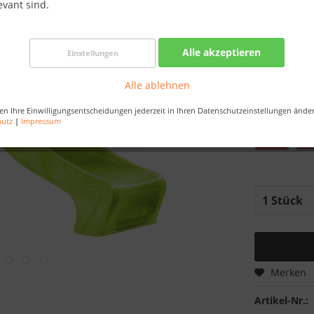
evant sind.
Best-Preis-
Artikel au
Alle akzeptieren
Einstellungen
Bestellen Sie 
Sekunden
, da
Alle ablehnen
Farbe:
en Ihre Einwilligungsentscheidungen jederzeit in Ihren Datenschutzeinstellungen ände
hutz
|
Impressum
Merken
Artikel-Nr.: