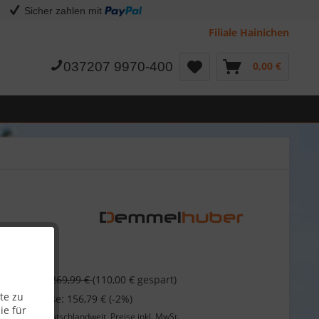
Sicher zahlen mit
Filiale Hainichen
037207 9970-400
0,00 €
 €
269,99 €
(110,00 € gespart)
te zu
 bei Vorkasse: 156,79 € (-2%)
ie für
Lieferung
deutschlandweit, Preise inkl. MwSt.