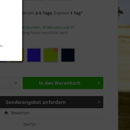
Garantie
f Lager
- Lieferzeit
2-5 Tage
, Express
1 Tag
*
innerhalb von
4 Stunden, 38 Minuten und 31
mit die Bestellung heute verschickt wird.
rn.
In den
Warenkorb
Sonderangebot anfordern
Bewerten
DH721