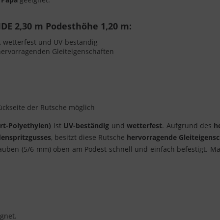
IDE 2,30 m Podesthöhe 1,20 m:
l, wetterfest und UV-beständig
t hervorragenden Gleiteigenschaften
ckseite der Rutsche möglich
rt-Polyethylen)
ist
UV-beständig
und
wetterfest
. Aufgrund des
ho
enspritzgusses
, besitzt diese Rutsche
hervorragende Gleiteigens
rauben (5/6 mm) oben am Podest schnell und einfach befestigt. M
ignet.