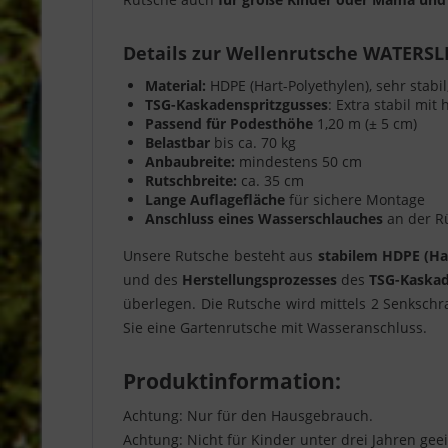
Details zur Wellenrutsche WATERSL
Material:
HDPE (Hart-Polyethylen), sehr stabi
TSG-Kaskadenspritzgusses
: Extra stabil mi
Passend für Podesthöhe
1,20 m (± 5 cm)
Belastbar
bis ca. 70 kg
Anbaubreite:
mindestens 50 cm
Rutschbreite:
ca. 35 cm
Lange Auflagefläche
für sichere Montage
Anschluss eines Wasserschlauches
an der Rü
Unsere Rutsche besteht aus
stabilem HDPE (Ha
und des
Herstellungsprozesses
des
TSG-Kaskad
überlegen. Die Rutsche wird mittels 2 Senksch
Sie eine Gartenrutsche mit Wasseranschluss.
Produktinformation:
Achtung: Nur für den Hausgebrauch.
Achtung: Nicht für Kinder unter drei Jahren gee