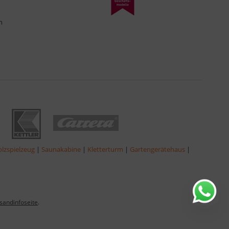
n
lzspielzeug
|
Saunakabine
|
Kletterturm
|
Gartengerätehaus
|
sandinfoseite
.