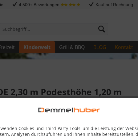
ie
4.500+ Bewertungen
Kauf auf Rechnung
reizeit
Kinderwelt
Grill & BBQ
BLOG
Kontakt
E 2,30 m Podesthöhe 1,20 m
159,99
rwenden Cookies und Third-Party-Tools, um die Leistung der Websi
Skonto-Preis
sern, Analysen durchzuführen und Ihnen Inhalte bereitzustellen, d
Kostenlose 