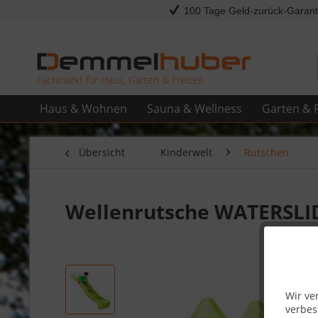
100 Tage Geld-zurück-Garant
Fachmarkt für Haus, Garten & Freizeit
Haus & Wohnen
Sauna & Wellness
Garten & F
Übersicht
Kinderwelt
Rutschen
Wellenrutsche WATERSLID
Wir ve
verbes