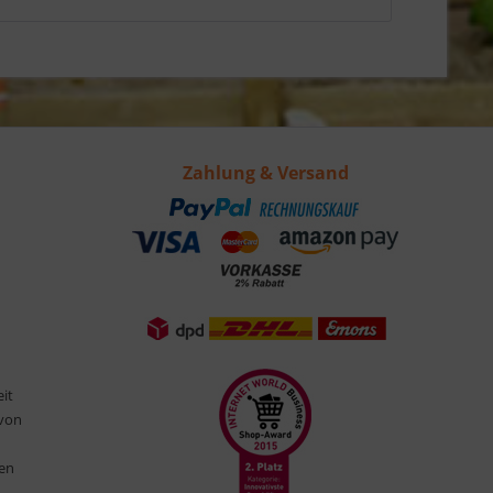
Zahlung & Versand
eit
 von
ten