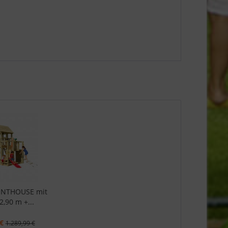
ENTHOUSE mit
2,90 m +...
€
1.289,99 €