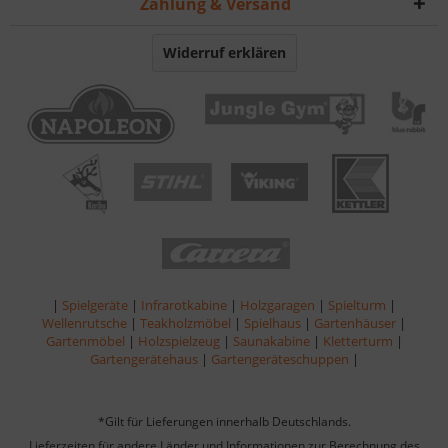
Zahlung & Versand
Widerruf erklären
|
Spielgeräte
|
Infrarotkabine
|
Holzgaragen
|
Spielturm
|
Wellenrutsche
|
Teakholzmöbel
|
Spielhaus
|
Gartenhäuser
|
Gartenmöbel
|
Holzspielzeug
|
Saunakabine
|
Kletterturm
|
Gartengerätehaus
|
Gartengeräteschuppen
|
*Gilt für Lieferungen innerhalb Deutschlands.
Lieferzeiten für andere Länder und Informationen zur Berechnung des