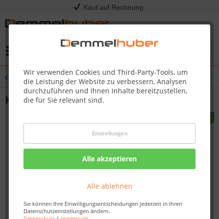
Kauf auf Rechnung
Menü
Wir verwenden Cookies und Third-Party-Tools, um
Übersicht
Spielturm Anbau
die Leistung der Website zu verbessern, Analysen
durchzuführen und Ihnen Inhalte bereitzustellen,
Klettersteine Klettergriffe Sets
die für Sie relevant sind.
Einstellungen
Alle akzeptieren
Alle ablehnen
Sie können Ihre Einwilligungsentscheidungen jederzeit in Ihren
Datenschutzeinstellungen ändern.
Datenschutz
|
Impressum