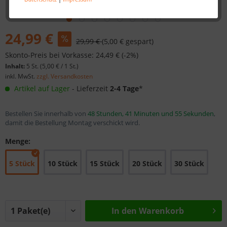
24,99 €
29,99 €
(5,00 € gespart)
Skonto-Preis bei Vorkasse: 24,49 € (-2%)
Inhalt:
5 St. (
5,00 €
/ 1 St.)
inkl. MwSt.
zzgl. Versandkosten
Artikel auf Lager
- Lieferzeit
2-4 Tage
*
Bestellen Sie innerhalb von
48 Stunden, 41 Minuten und 55 Sekunden
,
damit die Bestellung Montag verschickt wird.
Menge:
5 Stück
10 Stück
15 Stück
20 Stück
30 Stück
In den
Warenkorb