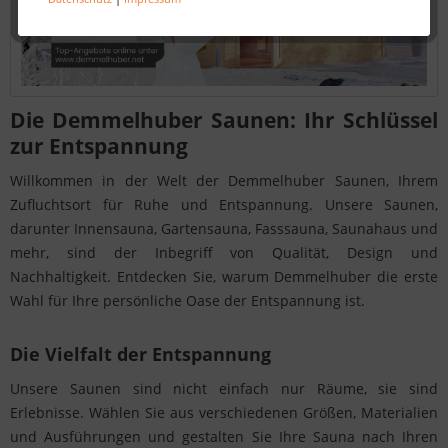
Die Demmelhuber Saunen: Ihr Schlüssel
zur Entspannung
Willkommen in der Welt der Demmelhuber Saunen, Ihrem
Zufluchtsort für Ruhe und Entspannung. Unsere Saunen,
darunter Innensauna, Gartensauna, Fasssauna, Saunahaus und
mehr, sind der Inbegriff von Qualität, Design und
Nachhaltigkeit. Entdecken Sie, warum Demmelhuber die erste
Wahl für Ihre persönliche Oase der Entspannung ist.
Die Vielfalt der Entspannung
Unsere Saunen sind nicht einfach nur Räume, sie sind
Erlebnisse. Wählen Sie aus verschiedenen Größen, Materialien
und Ausführungen und gestalten Sie Ihre Sauna nach Ihren