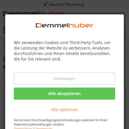
Kauf auf Rechnung
Menü
Wir verwenden Cookies und Third-Party-Tools, um
Die Demmelhuber Saunen: Ihr Schlüssel zur Entspannung
die Leistung der Website zu verbessern, Analysen
durchzuführen und Ihnen Inhalte bereitzustellen,
Die Demmelhuber Saunen: Ihr Schlüssel zur
die für Sie relevant sind.
Entspannung
von:
Nadine Wagner
12.10.23 13:45
Einstellungen
Alle akzeptieren
Alle ablehnen
Sie können Ihre Einwilligungsentscheidungen jederzeit in Ihren
Datenschutzeinstellungen ändern.
Datenschutz
|
Impressum