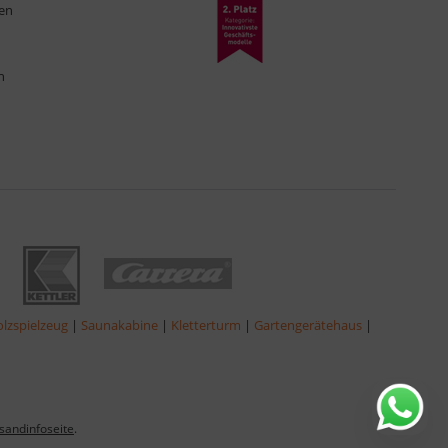
ten
n
lzspielzeug
|
Saunakabine
|
Kletterturm
|
Gartengerätehaus
|
sandinfoseite
.