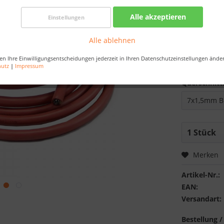
inkl. MwSt.
zzg
Alle akzeptieren
Einstellungen
Best-Preis-
Artikel au
Alle ablehnen
Bestellen Sie 
en Ihre Einwilligungsentscheidungen jederzeit in Ihren Datenschutzeinstellungen ände
Sekunden
, da
hutz
|
Impressum
Querschnitt
Merken
Artikel-Nr.:
EAN:
Versandart:
Bestellung /