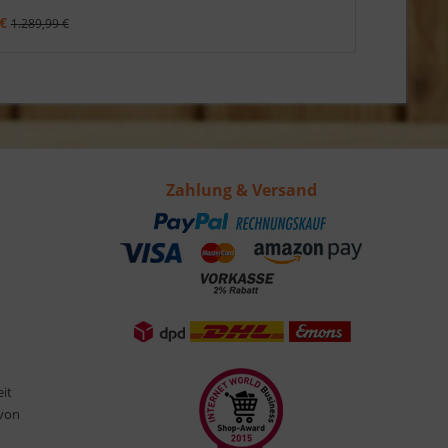
€
1.289,99 €
Zahlung & Versand
eit
 von