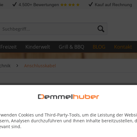
ie
4.500+ Bewertungen
Kauf auf Rechnung
Freizeit
Kinderwelt
Grill & BBQ
BLOG
Kontakt
chnik
Anschlusskabel
akabel
rwenden Cookies und Third-Party-Tools, um die Leistung der Websi
33,99 
sern, Analysen durchzuführen und Ihnen Inhalte bereitzustellen, d
evant sind.
Skonto-Preis
Inhalt:
3 lfm (
1