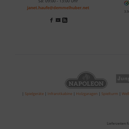
Sa: 09:00 - 13:00 Uhr
janet.haufe@demmelhuber.net
3.5
|
Spielgeräte
|
Infrarotkabine
|
Holzgaragen
|
Spielturm
|
Wel
Lieferzeiten 