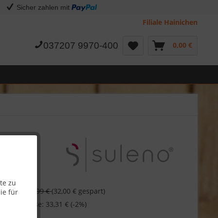
Sicher zahlen mit
Filiale Hainichen
037207 9970-400
0,00 €
te zu
€
65,99 €
(32,00 € gespart)
ie für
 bei Vorkasse: 33,31 € (-2%)
1,33 €
/ 1 lfm)