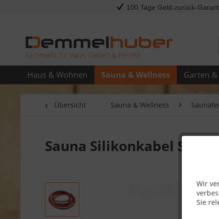
100 Tage Geld-zurück-Garant
Fachmarkt für Haus, Garten & Freizeit
Haus & Wohnen
Sauna & Wellness
Garten & 
Übersicht
Sauna & Wellness
Saunate
Sauna Silikonkabel Saun
Wir ve
verbes
Sie rel