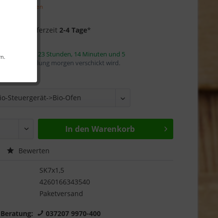
l. Versandkosten
Garantie
f Lager
- Lieferzeit
2-4 Tage
*
innerhalb von
23 Stunden, 14 Minuten und 5
rn.
mit die Bestellung morgen verschickt wird.
:
In den
Warenkorb
Bewerten
SK7x1,5
4260166343540
Paketversand
 Beratung:
037207 9970-400