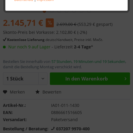
2.145,71 €
2.699,00 €
(553,29 € gespart)
Skonto-Preis bei Vorkasse: 2.102,80 € (-2%)
Kostenlose Lieferung
deutschlandweit, Preise inkl. MwSt.
Nur noch 9 auf Lager
- Lieferzeit
2-4 Tage
*
Bestellen Sie innerhalb von
57 Stunden, 19 Minuten und 19 Sekunden
,
damit die Bestellung Montag verschickt wird.
In den
Warenkorb
Merken
Bewerten
Artikel-Nr.:
IA01-011-1430
EAN:
0886661516605
Versandart:
Paketversand
Bestellung / Beratung:
037207 9970-400