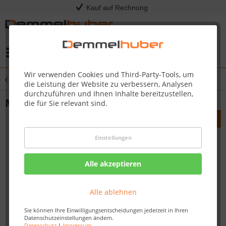
Kauf auf Rechnung
Menü
Wir verwenden Cookies und Third-Party-Tools, um
Übersicht
iMOW® Mähroboter
die Leistung der Website zu verbessern, Analysen
durchzuführen und Ihnen Inhalte bereitzustellen,
Mähroboter iMOW 6
die für Sie relevant sind.
Einstellungen
Alle akzeptieren
Alle ablehnen
Sie können Ihre Einwilligungsentscheidungen jederzeit in Ihren
Datenschutzeinstellungen ändern.
Datenschutz
|
Impressum