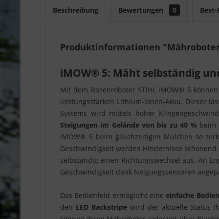
Beschreibung
Bewertungen
0
Best-
Produktinformationen "Mährobote
iMOW® 5: Mäht selbständig un
Mit dem Rasenroboter STIHL iMOW® 5 können 
leistungsstarken Lithium-Ionen-Akku. Dieser l
Systems wird mittels hoher Klingengeschwindi
Steigungen im Gelände von bis zu 40 %
beim M
iMOW® 5 beim gleichzeitigen Mulchen so zerkle
Geschwindigkeit werden Hindernisse schonend 
selbständig einen Richtungswechsel aus. An En
Geschwindigkeit dank Neigungssensoren angepas
Das Bedienfeld ermöglicht eine
einfache Bedie
den
LED Backstripe
wird der aktuelle Status 
können Ihren Mähroboter jederzeit über Bluet