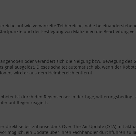
ereiche auf wie verwinkelte Teilbereiche, nahe beieinanderstehen
artpunkte und der Festlegung von Mähzonen die Bearbeitung verein
angehoben oder verändert sich die Neigung bzw. Bewegung des G
msignal ausgelöst. Dieses schaltet automatisch ab, wenn der Robot
ionen, wird er aus dem Heimbereich entfernt.
r ist durch den Regensensor in der Lage, witterungsbedingt zu 
ter auf Regen reagiert.
 direkt selbst zuhause dank Over-The-Air Update (OTA) mit aktual
e vor möglich, ein Update über Ihren Fachhändler durchführen zu l