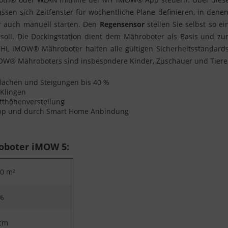
ssen sich Zeitfenster für wöchentliche Pläne definieren, in den
er auch manuell starten. Den
Regensensor
stellen Sie selbst so e
l. Die Dockingstation dient dem Mähroboter als Basis und zum 
STIHL iMOW® Mähroboter halten alle gültigen Sicherheitsstandard
MOW® Mähroboters sind insbesondere Kinder, Zuschauer und Tiere
flächen und Steigungen bis 40 %
 Klingen
itthöhenverstellung
p und durch Smart Home Anbindung
oboter iMOW 5:
0 m²
%
cm