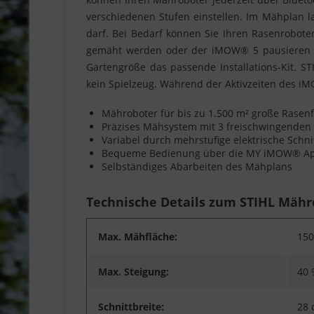
verschiedenen Stufen einstellen. Im Mähplan la
darf. Bei Bedarf können Sie Ihren Rasenrobot
gemäht werden oder der iMOW® 5 pausieren sol
Gartengröße das passende Installations-Kit. 
kein Spielzeug. Während der Aktivzeiten des i
Mähroboter für bis zu 1.500 m² große Rasen
Präzises Mähsystem mit 3 freischwingenden
Variabel durch mehrstufige elektrische Schn
Bequeme Bedienung über die MY iMOW® Ap
Selbständiges Abarbeiten des Mähplans
Technische Details zum STIHL Mähr
Max. Mähfläche:
150
Max. Steigung:
40 
Schnittbreite:
28 