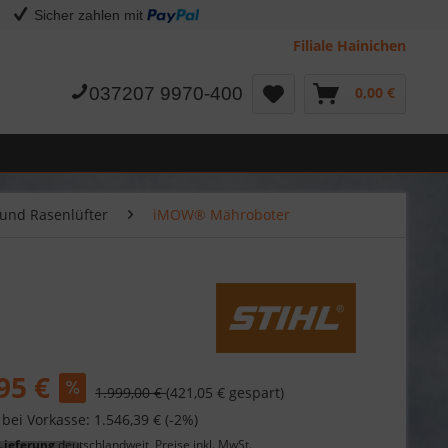
Sicher zahlen mit
Filiale Hainichen
037207 9970-400
0,00 €
und Rasenlüfter
iMOW® Mähroboter
95 €
1.999,00 €
(421,05 € gespart)
 bei Vorkasse: 1.546,39 € (-2%)
Lieferung
deutschlandweit, Preise inkl. MwSt.