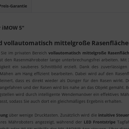
Preis-Garantie
r iMOW 5"
d vollautomatisch mittelgroße Rasenfläch
Sie im privaten Bereich
vollautomatisch mittelgroße Rasenfläc
ässt den Rasenmähroboter lange unterbrechungsfrei arbeiten. Mit
gkeit ein sauberes Schnittbild erzielt. Dank des zuverlässige
ähen am Hang effizient bearbeiten. Dabei wird auf den Rasenf
inert, dass es direkt wieder als Dünger für den Rasen wirkt. Du
angefahren und der Rasen wird bis nahe an das Objekt gemäht. Be
gstellen wird durch intelligente Wendemanöver ein effektives Mä
st, sodass Sie auch dort ein gleichmäßiges Ergebnis erhalten.
nung
über wenige Drucktasten. Zusätzlich wird die
intuitive Steu
Ihres Mähroboters angezeigt, während der
LED Frontstripe
Tagfah
ooth® oder WLAN mithilfe der MY iMOW® App steuern. Über diese k