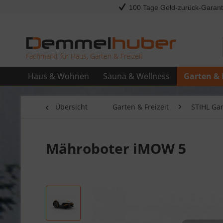
100 Tage Geld-zurück-Garant
Fachmarkt für Haus, Garten & Freizeit
Haus & Wohnen
Sauna & Wellness
Garten & 
Übersicht
Garten & Freizeit
STIHL Ga
Mähroboter iMOW 5