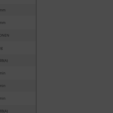
 mm
 mm
IONEN
kg
dB(A)
min
min
min
dB(A)