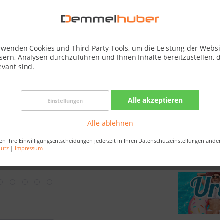
Best-Preis-
Nur noch 
Bestellen Sie 
rwenden Cookies und Third-Party-Tools, um die Leistung der Websi
Sekunden
, da
sern, Analysen durchzuführen und Ihnen Inhalte bereitzustellen, d
evant sind.
Merken
Alle akzeptieren
Einstellungen
Artikel-Nr.:
Alle ablehnen
EAN:
Versandart:
en Ihre Einwilligungsentscheidungen jederzeit in Ihren Datenschutzeinstellungen ände
hutz
|
Impressum
Bestellung /