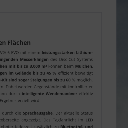
en Flächen
OW® 6 EVO mit einem
leistungsstarken Lithium-
wingenden Messerklingen
des Disc-Cut Systems
hen mit bis zu 3.000 m²
können beim
Mulchen
,
ngen im Gelände bis zu 45 %
effizient bewältigt
Kit sind sogar Steigungen bis zu 60 %
möglich.
n. Dabei werden Gegenstände mit kontrollierter
 kann durch
intelligente Wendemanöver
effektiv
rgebnis erzielt wird.
zt durch die
Sprachausgabe
. Der aktuelle Status
berseite angezeigt. Das Tagfahrlicht im
LED
oboter jederzeit zusätzlich zu
Bluetooth® und