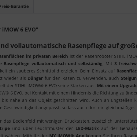
Preis-Garantie
r iMOW 6 EVO"
nd vollautomatische Rasenpflege auf groß
senflächen im privaten Bereich
ist der Rasenroboter STIHL iM
ie
Rasenpflege vollautomatisch und selbständig
. Mit
3 freisch
it ein sauberes Schnittbild erzielen. Beim Einsatz auf
Rasenfläc
kt wieder als
Dünger
für den Rasen zu verwenden, auch
Steigu
elt der STIHL iMOW® 6 EVO seine Stärken aus.
Mit einem Upgrade-
W® 6 EVO, bei Kontakt mit einem Hindernis die Richtung zu änder
 bis nahe an das Objekt geschnitten wird. Auch an Engstellen
Geschwindigkeit angepasst, sodass auch dort ein gleichmäßiges E
er das Bedienfeld mit wenigen Drucktasten, zusätzlich unterstüt
tripe
und über Leuchtmuster der
LED-Matrix
auf der Gehäuseo
i wählen. Mithilfe der
MY iMOW® App
können Sie Ihren Rasenr