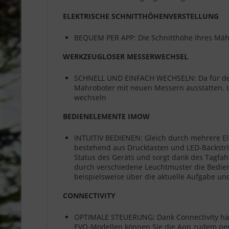
ELEKTRISCHE SCHNITTHÖHENVERSTELLUNG
BEQUEM PER APP: Die Schnitthöhe Ihres Mähro
WERKZEUGLOSER MESSERWECHSEL
SCHNELL UND EINFACH WECHSELN: Da für den
Mähroboter mit neuen Messern ausstatten. U
wechseln
BEDIENELEMENTE IMOW
INTUITIV BEDIENEN: Gleich durch mehrere El
bestehend aus Drucktasten und LED-Backstrip
Status des Geräts und sorgt dank des Tagfah
durch verschiedene Leuchtmuster die Bedien
beispielsweise über die aktuelle Aufgabe u
CONNECTIVITY
OPTIMALE STEUERUNG: Dank Connectivity habe
EVO-Modellen können Sie die App zudem pe