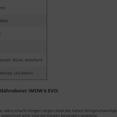
min
dB(A)
C
etooth, WLAN, Mobilfunk
kstripe, LED-Matrix
 Mähroboter iMOW 6 EVO:
extra scharfe Klingen sorgen dank der hohen Drehgeschwindigkeit
gewechselt wird, sind die Klingen besonders langlebig.