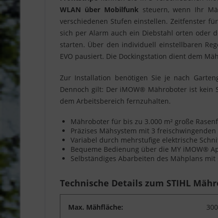
WLAN über Mobilfunk
steuern, wenn Ihr Mäh
verschiedenen Stufen einstellen. Zeitfenster f
sich per Alarm auch ein Diebstahl orten oder 
starten. Über den individuell einstellbaren R
EVO pausiert. Die Dockingstation dient dem Mä
Zur Installation benötigen Sie je nach Garte
Dennoch gilt: Der iMOW® Mähroboter ist kein 
dem Arbeitsbereich fernzuhalten.
Mähroboter für bis zu 3.000 m² große Rasen
Präzises Mähsystem mit 3 freischwingenden
Variabel durch mehrstufige elektrische Schn
Bequeme Bedienung über die MY iMOW® Ap
Selbständiges Abarbeiten des Mähplans mit
Technische Details zum STIHL Mähr
Max. Mähfläche:
300