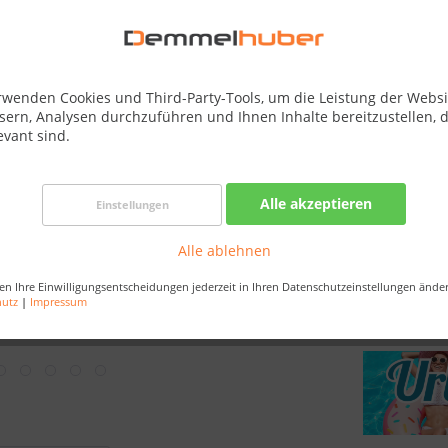
Best-Preis-
Nur noch 
Bestellen Sie 
rwenden Cookies und Third-Party-Tools, um die Leistung der Websi
Sekunden
, da
sern, Analysen durchzuführen und Ihnen Inhalte bereitzustellen, d
evant sind.
Merken
Alle akzeptieren
Einstellungen
Artikel-Nr.:
Alle ablehnen
EAN:
Versandart:
en Ihre Einwilligungsentscheidungen jederzeit in Ihren Datenschutzeinstellungen ände
hutz
|
Impressum
Bestellung /