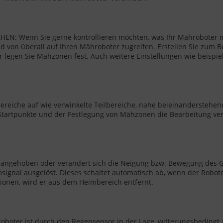
 Wenn Sie gerne kontrollieren möchten, was Ihr Mähroboter ma
on überall auf Ihren Mähroboter zugreifen. Erstellen Sie zum Be
r legen Sie Mähzonen fest. Auch weitere Einstellungen wie beispie
ereiche auf wie verwinkelte Teilbereiche, nahe beieinanderstehen
artpunkte und der Festlegung von Mähzonen die Bearbeitung verein
angehoben oder verändert sich die Neigung bzw. Bewegung des G
msignal ausgelöst. Dieses schaltet automatisch ab, wenn der Robot
ionen, wird er aus dem Heimbereich entfernt.
r ist durch den Regensensor in der Lage, witterungsbedingt zu 