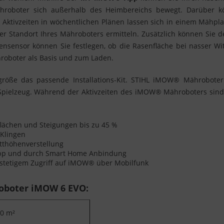
roboter sich außerhalb des Heimbereichs bewegt. Darüber kön
ür Aktivzeiten in wöchentlichen Plänen lassen sich in einem Mähpl
der Standort Ihres Mähroboters ermitteln. Zusätzlich können Si
egensensor können Sie festlegen, ob die Rasenfläche bei nasser
hroboter als Basis und zum Laden.
ngröße das passende Installations-Kit. STIHL iMOW® Mähroboter h
Spielzeug. Während der Aktivzeiten des iMOW® Mähroboters sind
flächen und Steigungen bis zu 45 %
 Klingen
itthöhenverstellung
p und durch Smart Home Anbindung
 stetigem Zugriff auf iMOW® über Mobilfunk
oboter iMOW 6 EVO:
0 m²