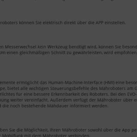
boters können Sie elektrisch direkt über die APP einstellen.
 Messerwechsel kein Werkzeug benötigt wird, können Sie beso
m einen gleichmäßigen Schnitt zu gewährleisten, wird empfohlen,
emente ermöglicht das Human-Machine-Interface (HMI) eine besond
e, bietet alle wichtigen Steuerungsbefehle des Mähroboters am Ge
rlichtes für eine bessere Erkennbarkeit des Roboters. Bei den EVO
ung weiter vereinfacht. Außerdem verfügt der Mähroboter über e
nd die noch bestehende Mähdauer informiert werden.
n Sie die Möglichkeit, Ihren Mähroboter sowohl über die App pe
r Mobilfunk mit dem Mähroboter verbinden.