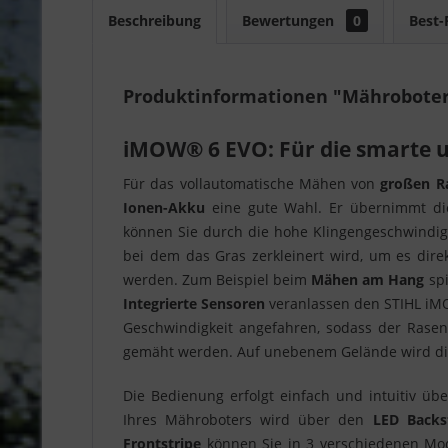
Beschreibung
Bewertungen
0
Best-
Produktinformationen "Mährobote
iMOW® 6 EVO: Für die smarte u
Für das vollautomatische Mähen von
großen Ra
Ionen-Akku
eine gute Wahl. Er übernimmt d
können Sie durch die hohe Klingengeschwindigke
bei dem das Gras zerkleinert wird, um es dire
werden. Zum Beispiel beim
Mähen am Hang
spi
Integrierte Sensoren
veranlassen den STIHL iMO
Geschwindigkeit angefahren, sodass der Rasen
gemäht werden. Auf unebenem Gelände wird die 
Die Bedienung erfolgt einfach und intuitiv üb
Ihres Mähroboters wird über den
LED Backs
Frontstripe
können Sie in 3 verschiedenen Mod