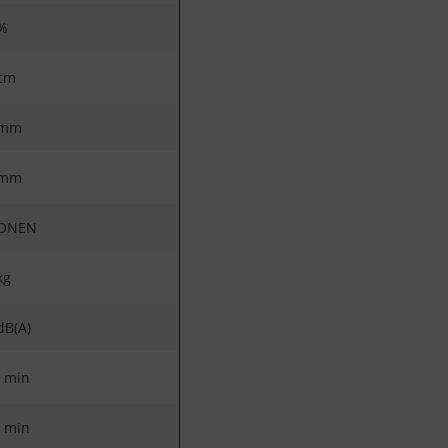
%
cm
 mm
 mm
IONEN
kg
dB(A)
 min
 min