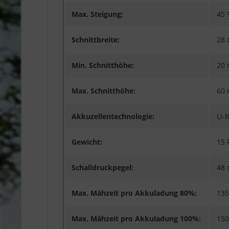
Max. Steigung:
45 
Schnittbreite:
28 
Min. Schnitthöhe:
20
Max. Schnitthöhe:
60
Akkuzellentechnologie:
LI-
Gewicht:
15 
Schalldruckpegel:
48 
Max. Mähzeit pro Akkuladung 80%:
135
Max. Mähzeit pro Akkuladung 100%:
150