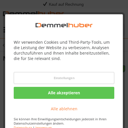
Kauf auf Rechnung
Menü
Wir verwenden Cookies und Third-Party-Tools, um
Übersicht
Schaukel & Nestschaukel
die Leistung der Website zu verbessern, Analysen
durchzuführen und Ihnen Inhalte bereitzustellen,
Nestschaukel WINKOH
die für Sie relevant sind.
Einstellungen
Alle akzeptieren
Alle ablehnen
Sie können Ihre Einwilligungsentscheidungen jederzeit in Ihren
Datenschutzeinstellungen ändern.
Datenschutz
|
Impressum