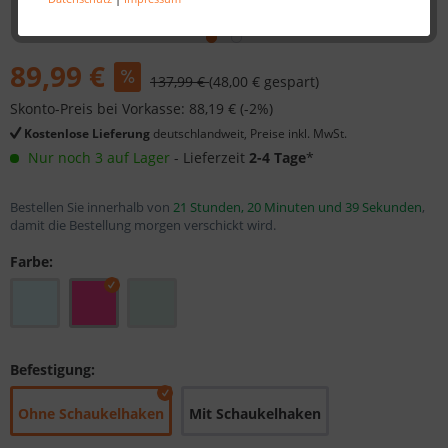
89,99 €
137,99 €
(48,00 € gespart)
Skonto-Preis bei Vorkasse: 88,19 € (-2%)
Kostenlose Lieferung
deutschlandweit, Preise inkl. MwSt.
Nur noch 3 auf Lager
- Lieferzeit
2-4 Tage
*
Bestellen Sie innerhalb von
21 Stunden, 20 Minuten und 38 Sekunden
,
damit die Bestellung morgen verschickt wird.
Farbe:
Befestigung:
Ohne Schaukelhaken
Mit Schaukelhaken