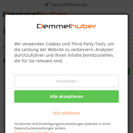
Kauf auf Rechnung
Menü
Wir verwenden Cookies und Third-Party-Tools, um
Übersicht
Federtiere & Wippen
die Leistung der Website zu verbessern, Analysen
durchzuführen und Ihnen Inhalte bereitzustellen,
Kinderwippe LISA Zubehörset ohne Holz
die für Sie relevant sind.
Einstellungen
Alle akzeptieren
Alle ablehnen
Sie können Ihre Einwilligungsentscheidungen jederzeit in Ihren
Datenschutzeinstellungen ändern.
Datenschutz
|
Impressum