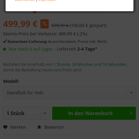
499,99 €
599,99 €
(100,00 € gespart)
Skonto-Preis bei Vorkasse: 489,99 € (-2%)
Kostenlose Lieferung
deutschlandweit, Preise inkl. MwSt.
Nur noch 6 auf Lager
- Lieferzeit
2-4 Tage
*
Bestellen Sie innerhalb von
1 Stunde, 26 Minuten und 9 Sekunden
,
damit die Bestellung heute verschickt wird.
Modell:
In den
Warenkorb
Merken
Bewerten