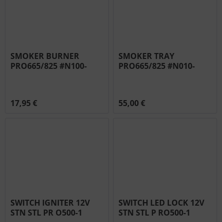
SMOKER BURNER
SMOKER TRAY
PRO665/825 #N100-
PRO665/825 #N010-
0049
0800
17,95 €
55,00 €
SWITCH IGNITER 12V
SWITCH LED LOCK 12V
STN STL PR O500-1
STN STL P RO500-1