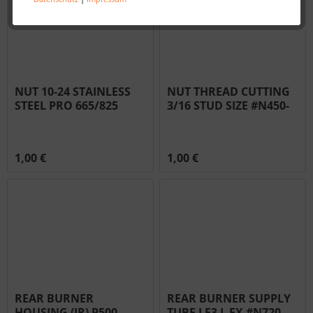
NUT 10-24 STAINLESS
NUT THREAD CUTTING
STEEL PRO 665/825
3/16 STUD SIZE #N450-
PT750 #N450-0009
0044
1,00 €
1,00 €
REAR BURNER
REAR BURNER SUPPLY
HOUSING (IR) P500
TUBE LE3 L EX #N720-