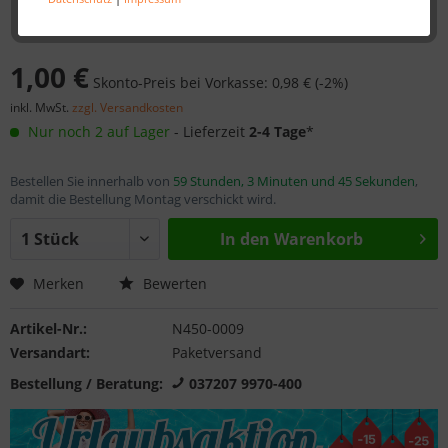
1,00 €
Skonto-Preis bei Vorkasse: 0,98 € (-2%)
inkl. MwSt.
zzgl. Versandkosten
Nur noch 2 auf Lager
- Lieferzeit
2-4 Tage
*
Bestellen Sie innerhalb von
59 Stunden, 3 Minuten und 45 Sekunden
,
damit die Bestellung Montag verschickt wird.
In den
Warenkorb
Merken
Bewerten
Artikel-Nr.:
N450-0009
Versandart:
Paketversand
Bestellung / Beratung:
037207 9970-400