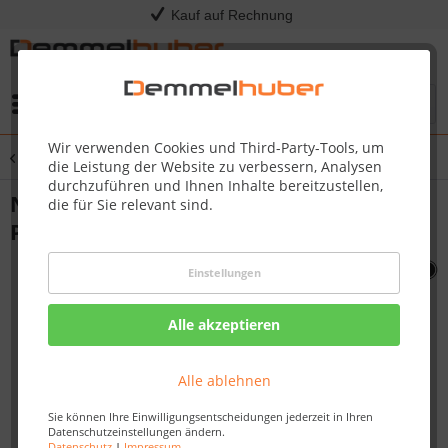
Kauf auf Rechnung
Menü
Wir verwenden Cookies und Third-Party-Tools, um
Übersicht
Sonstige Ersatzteile
die Leistung der Website zu verbessern, Analysen
durchzuführen und Ihnen Inhalte bereitzustellen,
NUT 10-24 STAINLESS STEEL PRO 665/825
die für Sie relevant sind.
PT750 #N450-0009
Einstellungen
Alle akzeptieren
Alle ablehnen
Sie können Ihre Einwilligungsentscheidungen jederzeit in Ihren
Datenschutzeinstellungen ändern.
Datenschutz
|
Impressum