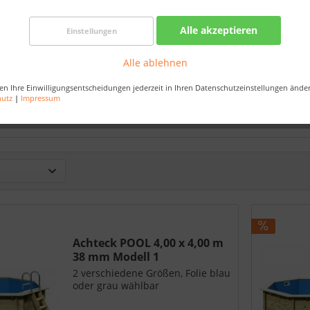
Alle akzeptieren
Einstellungen
Alle ablehnen
OOL 4,00 x 4,00 m
Achteck POOL 4,70 x 4,70 38
Achteck PO
mm Modell 1
mm Modell 2
38 m
en Ihre Einwilligungsentscheidungen jederzeit in Ihren Datenschutzeinstellungen ände
hutz
|
Impressum
,99 €
2.749,99 €
3.199,9
2.688,99 €
3.088,99 €
Achteck POOL 4,00 x 4,00 m
38 mm Modell 1
2 verschiedene Größen, Folie blau
oder grau wählbar