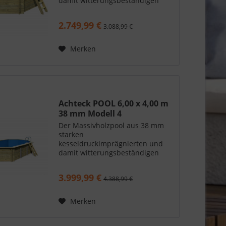
damit witterungsbeständigen
Blockbohlen bietet Ihnen
Sommerfrische im eigenen
2.749,99 €
3.088,99 €
Garten. Dank einer Wassertiefe
von 111 cm und einem Volumen
von 11 m³ bzw. 16 m³ bietet er...
Merken
Achteck POOL 6,00 x 4,00 m
38 mm Modell 4
Der Massivholzpool aus 38 mm
starken
kesseldruckimprägnierten und
damit witterungsbeständigen
Blockbohlen bietet Ihnen
Sommerfrische im eigenen
3.999,99 €
4.388,99 €
Garten. Dank einer Wassertiefe
von 111 cm und einem Volumen
von 19,5 m³ bietet er
Merken
ausreichend...