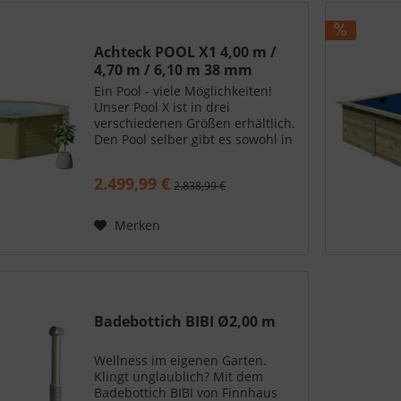
Achteck POOL X1 4,00 m /
4,70 m / 6,10 m 38 mm
Ein Pool - viele Möglichkeiten!
Unser Pool X ist in drei
verschiedenen Größen erhältlich.
Den Pool selber gibt es sowohl in
kesseldruckimprägniertem
Fichtenholz oder behandelt in
2.499,99 €
2.838,99 €
wassergrau . Somit haben Sie die
Wahl Ihren...
Merken
Badebottich BIBI Ø2,00 m
Wellness im eigenen Garten.
Klingt unglaublich? Mit dem
Badebottich BIBI von Finnhaus