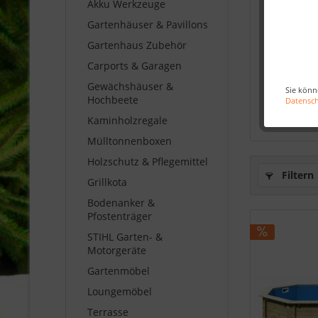
Akku Werkzeuge
Gartenhäuser & Pavillons
Gartenhaus Zubehör
Carports & Garagen
Achteck P
Gewächshäuser &
38 
Sie könn
Hochbeete
Datensc
2.299
Kaminholzregale
Mülltonnenboxen
Holzschutz & Pflegemittel
Filtern
Grillkota
Bodenanker &
Pfostenträger
STIHL Garten- &
Motorgeräte
Gartenmöbel
Loungemöbel
Terrasse