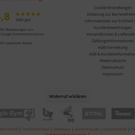
Cookie-Einstellungen
,8
Erklärung zur Barrierefreih
Sehr gut
Informationen zur Echtheit
Kundenbewertungen
00+ Bewertungen von
Versandkosten & Lieferzei
Google Kundenrezensionen
Zahlungsinformationen
00+ bewertete Artikel
AGB Vermietung
AGB & Kundeninformatio
Widerrufsrecht
Datenschutz
Impressum
Widerruf erklären
lenrutsche
|
Teakholzmöbel
|
Spielhaus
|
Gartenhäuser
|
Gartenmöbel
|
Ho
Gartengeräteschuppen
|