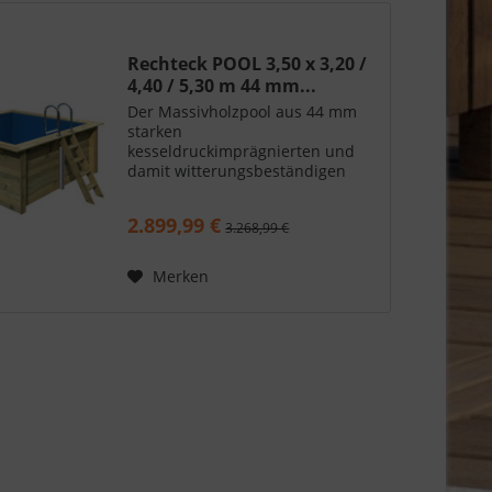
Rechteck POOL 3,50 x 3,20 /
4,40 / 5,30 m 44 mm...
Der Massivholzpool aus 44 mm
starken
kesseldruckimprägnierten und
damit witterungsbeständigen
Blockbohlen bietet Ihnen
Sommerfrische im eigenen
2.899,99 €
3.268,99 €
Garten. Dank einer Wassertiefe
von 111 cm und einem Volumen
von 8,8 m³ bietet er
Merken
ausreichend...