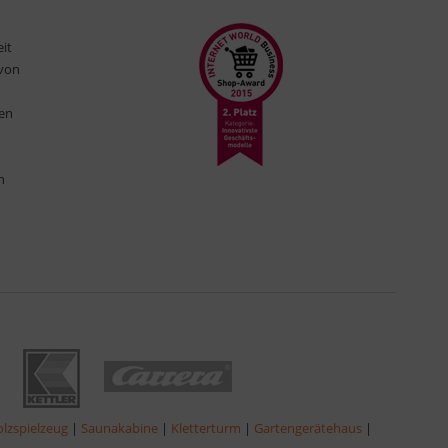
eit
 von
ten
n
lzspielzeug
|
Saunakabine
|
Kletterturm
|
Gartengerätehaus
|