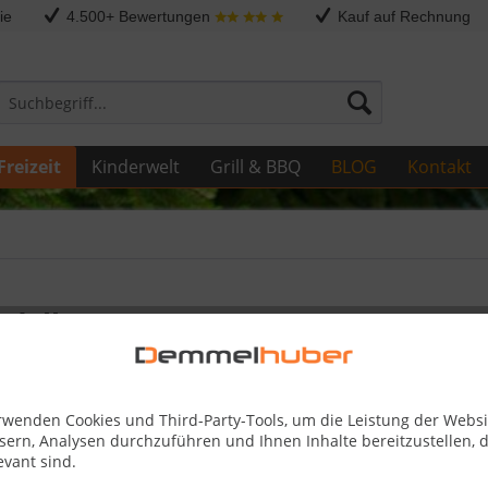
ie
4.500+ Bewertungen
Kauf auf Rechnung
Freizeit
Kinderwelt
Grill & BBQ
BLOG
Kontakt
odelle
rwenden Cookies und Third-Party-Tools, um die Leistung der Websi
sern, Analysen durchzuführen und Ihnen Inhalte bereitzustellen, d
evant sind.