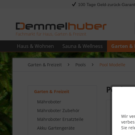
100 Tage Geld-zurück-Garant
Fachmarkt für Haus, Garten & Freizeit
Haus & Wohnen
Sauna & Wellness
Garten & 
Garten & Freizeit
Pools
Pool Modelle
Pool M
Garten & Freizeit
Mähroboter
Topseller
Mähroboter Zubehör
Wir ve
Mähroboter Ersatzteile
verbes
Sie rel
Akku Gartengeräte