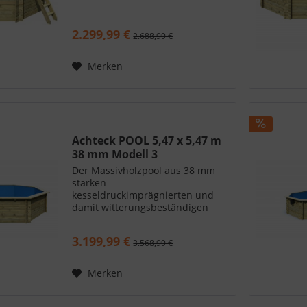
2.299,99 €
2.688,99 €
Merken
Achteck POOL 5,47 x 5,47 m
38 mm Modell 3
Der Massivholzpool aus 38 mm
starken
kesseldruckimprägnierten und
damit witterungsbeständigen
Blockbohlen bietet Ihnen
Sommerfrische im eigenen
3.199,99 €
3.568,99 €
Garten. Dank einer Wassertiefe
von 111 cm und einem Volumen
von 21 m³ bietet er ausreichend...
Merken