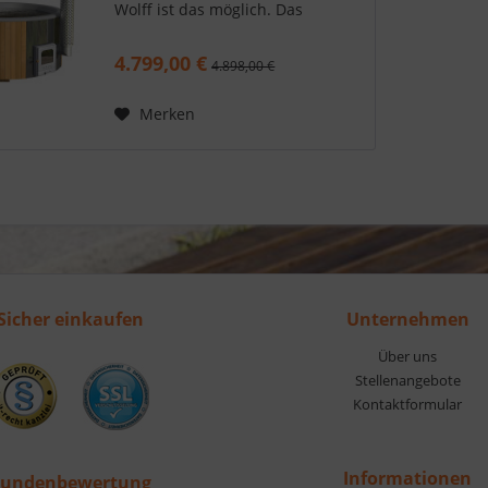
Wolff ist das möglich. Das
Ofenrohr aus Edelstahl zieht alle
Blicke auf sich. Der Hingucker in
4.799,00 €
4.898,00 €
Ihrem Garten. Machen Sie aus
Ihrem Garten Ihren...
Merken
Sicher einkaufen
Unternehmen
Über uns
Stellenangebote
Kontaktformular
Informationen
undenbewertung