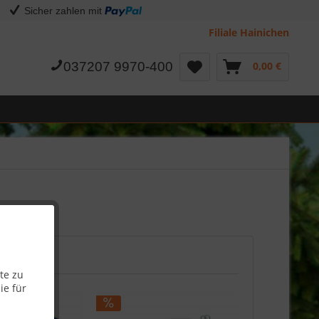
Sicher zahlen mit
Filiale Hainichen
037207 9970-400
0,00 €
te zu
ie für