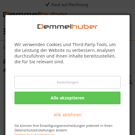
Kauf auf Rechnung
Menü
Wir verwenden Cookies und Third-Party-Tools, um
Übersicht
Pool Modelle
die Leistung der Website zu verbessern, Analysen
durchzuführen und Ihnen Inhalte bereitzustellen,
Rechteck POOL 3,50 x 3,20 / 4,40 / 5,30 m
die für Sie relevant sind.
44 mm Modell 1
Einstellungen
Alle akzeptieren
Alle ablehnen
Sie können Ihre Einwilligungsentscheidungen jederzeit in Ihren
Datenschutzeinstellungen ändern.
Datenschutz
|
Impressum