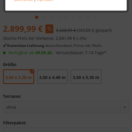
2.899,99 €
3.268,99 €
(369,00 € gespart)
Skonto-Preis bei Vorkasse: 2.841,99 € (-2%)
Kostenlose Lieferung
deutschlandweit, Preise inkl. MwSt.
Verfügbar ab
09.09.26
- Versanddauer 7-14 Tage*
Größe:
3,50 x 3,20 m
3,50 x 4,40 m
3,50 x 5,30 m
Terrasse:
Filterpaket: