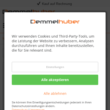
Kauf auf Rechnung
Menü
Wir verwenden Cookies und Third-Party-Tools, um
News
die Leistung der Website zu verbessern, Analysen
durchzuführen und Ihnen Inhalte bereitzustellen,
die für Sie relevant sind.
Filtern
Einstellungen
Einladung zum Wohlbefinden: Die Neue
Fasssauna bei Demmelhuber
Alle akzeptieren
Von: Dirk Kommol
19.12.23 08:00
Alle ablehnen
Sie können Ihre Einwilligungsentscheidungen jederzeit in Ihren
Datenschutzeinstellungen ändern.
Datenschutz
|
Impressum