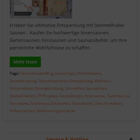
Erleben Sie ultimative Entspannung mit Demmelhuber
Saunen - Kaufen Sie hochwertige Innensaunen,
Gartensaunen, Fasssaunen und Saunazubehör, um Ihre
persönliche Wohlfühloase zu schaffen.
Mehr lesen
Tags:
DemmelhuberBlog
,
SaunaTipps
,
Wohlfühloase
,
Saunaberatung
,
SaunaInspiration
,
Entspannung
,
Wellness
,
Holzprodukte
,
Raumgestaltung
,
SaunaWelt
,
SaunaArten
,
SaunaZubehör
,
DIYProjekte
,
SaunaDesign
,
Innensauna
,
Gartensauna
,
Fasssauna
,
Saunahaus
,
Saunaöfen
,
Saunabänke
,
Geschenkideen
,
Selbermachen
,
Weihnachtsgeschenke
Service & Hotline