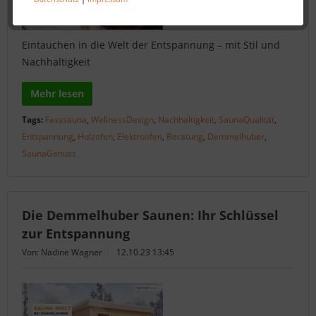
Eintauchen in die Welt der Entspannung – mit Stil und
Nachhaltigkeit
Mehr lesen
Tags:
Fasssauna
,
WellnessDesign
,
Nachhaltigkeit
,
SaunaQualität
,
Entspannung
,
Holzofen
,
Elektroofen
,
Beratung
,
Demmelhuber
,
SaunaGenuss
Die Demmelhuber Saunen: Ihr Schlüssel
zur Entspannung
Von: Nadine Wagner
12.10.23 13:45