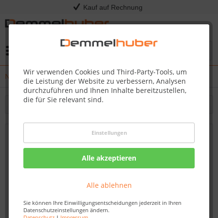
Kauf auf Rechnung
Menü
Wir verwenden Cookies und Third-Party-Tools, um
News
die Leistung der Website zu verbessern, Analysen
durchzuführen und Ihnen Inhalte bereitzustellen,
die für Sie relevant sind.
Filtern
Einstellungen
Terrassen von Demmelhuber: Holz, WPC
oder Feinsteinzeug – welche passt zu
Alle akzeptieren
Ihrem Garten?
Von: Dirk Kommol
14.04.25 15:00
Alle ablehnen
Sie können Ihre Einwilligungsentscheidungen jederzeit in Ihren
Datenschutzeinstellungen ändern.
Datenschutz
|
Impressum