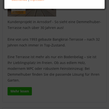
Kundenprojekt in Arnsdorf - So sieht eine Demmelhuber-
Terrasse nach über 30 Jahren aus!
Eine von uns 1993 gebaute Bangkirai-Terrasse – nach 32
Jahren noch immer in Top-Zustand.
Eine Terrasse ist mehr als nur ein Bodenbelag – sie ist
Ihr Lieblingsplatz im Freien. Ob aus edlem Holz,
modernem WPC oder robustem Feinsteinzeug: Bei
Demmelhuber finden Sie die passende Lösung für Ihren
Garten.
Mehr lesen