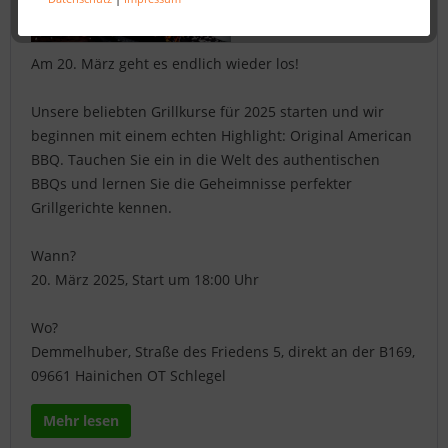
Am 20. März geht es endlich wieder los!
Unsere beliebten Grillkurse für 2025 starten und wir
beginnen mit einem echten Highlight: Original American
BBQ. Tauchen Sie ein in die Welt des authentischen
BBQs und lernen Sie die Geheimnisse perfekter
Grillgerichte kennen.
Wann?
20. März 2025, Start um 18:00 Uhr
Wo?
Demmelhuber, Straße des Friedens 5, direkt an der B169,
09661 Hainichen OT Schlegel
Mehr lesen