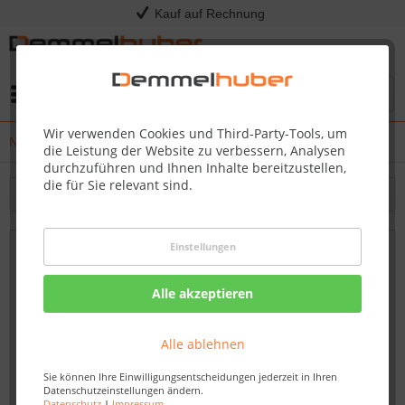
Kauf auf Rechnung
Menü
Wir verwenden Cookies und Third-Party-Tools, um
News
die Leistung der Website zu verbessern, Analysen
durchzuführen und Ihnen Inhalte bereitzustellen,
die für Sie relevant sind.
Filtern
Einstellungen
Nächster Grillkurs: 20. März 2025 |
Original American BBQ
Alle akzeptieren
Von: Nadine Wagner
20.12.24 11:15
Alle ablehnen
Sie können Ihre Einwilligungsentscheidungen jederzeit in Ihren
Datenschutzeinstellungen ändern.
Datenschutz
|
Impressum