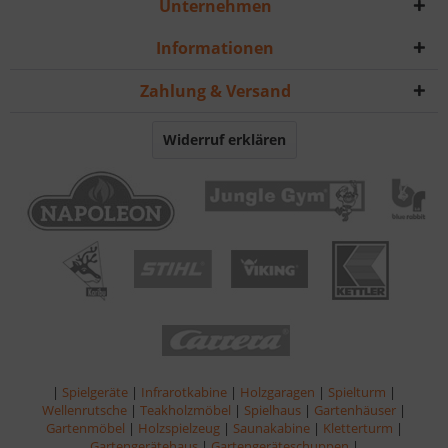
Unternehmen
Informationen
Zahlung & Versand
Widerruf erklären
|
Spielgeräte
|
Infrarotkabine
|
Holzgaragen
|
Spielturm
|
Wellenrutsche
|
Teakholzmöbel
|
Spielhaus
|
Gartenhäuser
|
Gartenmöbel
|
Holzspielzeug
|
Saunakabine
|
Kletterturm
|
Gartengerätehaus
|
Gartengeräteschuppen
|