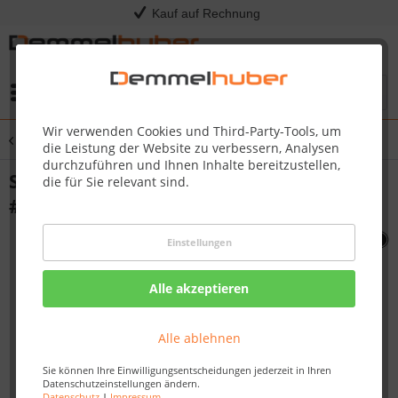
Kauf auf Rechnung
Menü
Wir verwenden Cookies und Third-Party-Tools, um
Übersicht
PRO665
die Leistung der Website zu verbessern, Analysen
durchzuführen und Ihnen Inhalte bereitzustellen,
SIDE BURNER ORIFICE 1/16 PRO 500
die für Sie relevant sind.
#N455-0068
Einstellungen
Alle akzeptieren
Alle ablehnen
Sie können Ihre Einwilligungsentscheidungen jederzeit in Ihren
Datenschutzeinstellungen ändern.
Datenschutz
|
Impressum