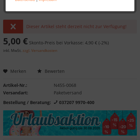
Dieser Artikel steht derzeit nicht zur Verfügung!
5,00 €
Skonto-Preis bei Vorkasse: 4,90 € (-2%)
inkl. MwSt.
zzgl. Versandkosten
Merken
Bewerten
Artikel-Nr.:
N455-0068
Versandart:
Paketversand
Bestellung / Beratung:
037207 9970-400