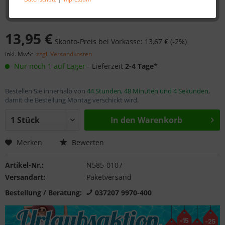
13,95 €
Skonto-Preis bei Vorkasse: 13,67 € (-2%)
inkl. MwSt.
zzgl. Versandkosten
Nur noch 1 auf Lager
- Lieferzeit
2-4 Tage
*
Bestellen Sie innerhalb von
44 Stunden, 48 Minuten und 4 Sekunden
,
damit die Bestellung Montag verschickt wird.
In den
Warenkorb
Merken
Bewerten
Artikel-Nr.:
N585-0107
Versandart:
Paketversand
Bestellung / Beratung:
037207 9970-400