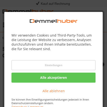
Kauf auf Rechnung
Menü
Wir verwenden Cookies und Third-Party-Tools, um
Übersicht
Sonstige Ersatzteile
die Leistung der Website zu verbessern, Analysen
durchzuführen und Ihnen Inhalte bereitzustellen,
SHIELD HEAT IGNITER PRO500-1 #N585-
die für Sie relevant sind.
0107
Einstellungen
Alle akzeptieren
Alle ablehnen
Sie können Ihre Einwilligungsentscheidungen jederzeit in Ihren
Datenschutzeinstellungen ändern.
Datenschutz
|
Impressum