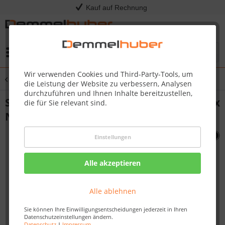
Kauf auf Rechnung
Menü
Wir verwenden Cookies und Third-Party-Tools, um
Übersicht
Sonstige Ersatzteile
die Leistung der Website zu verbessern, Analysen
durchzuführen und Ihnen Inhalte bereitzustellen,
SHELF HANDLE FRONT PRO (bijvo egen 2x
die für Sie relevant sind.
N570-0038) #N325-0063
Einstellungen
Alle akzeptieren
Alle ablehnen
Sie können Ihre Einwilligungsentscheidungen jederzeit in Ihren
Datenschutzeinstellungen ändern.
Datenschutz
|
Impressum