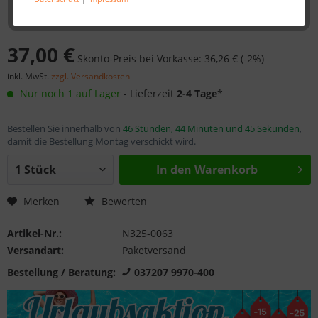
37,00 €
Skonto-Preis bei Vorkasse: 36,26 € (-2%)
inkl. MwSt.
zzgl. Versandkosten
Nur noch 1 auf Lager
- Lieferzeit
2-4 Tage
*
Bestellen Sie innerhalb von
46 Stunden, 44 Minuten und 45 Sekunden
,
damit die Bestellung Montag verschickt wird.
In den
Warenkorb
Merken
Bewerten
Artikel-Nr.:
N325-0063
Versandart:
Paketversand
Bestellung / Beratung:
037207 9970-400