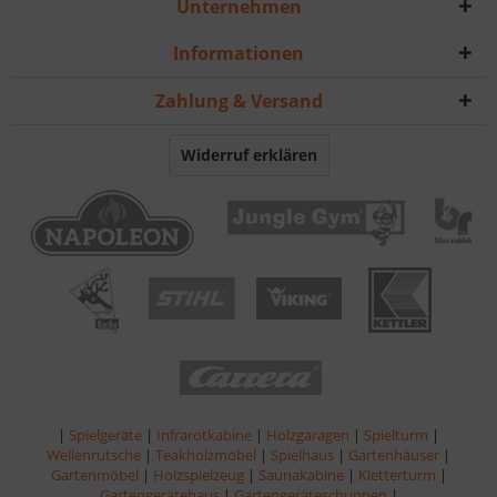
Unternehmen
Informationen
Zahlung & Versand
Widerruf erklären
|
Spielgeräte
|
Infrarotkabine
|
Holzgaragen
|
Spielturm
|
Wellenrutsche
|
Teakholzmöbel
|
Spielhaus
|
Gartenhäuser
|
Gartenmöbel
|
Holzspielzeug
|
Saunakabine
|
Kletterturm
|
Gartengerätehaus
|
Gartengeräteschuppen
|