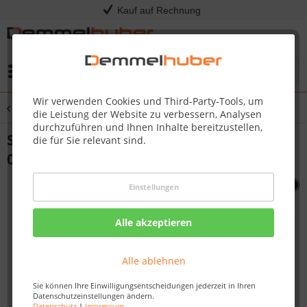
Kauf auf Rechnung
Menü
Wir verwenden Cookies und Third-Party-Tools, um
Übersicht
Sonstige Ersatzteile
die Leistung der Website zu verbessern, Analysen
durchzuführen und Ihnen Inhalte bereitzustellen,
SCREW LID PIVOT 325/410/495 #Z580-
die für Sie relevant sind.
0004
Einstellungen
Alle akzeptieren
Alle ablehnen
Sie können Ihre Einwilligungsentscheidungen jederzeit in Ihren
Datenschutzeinstellungen ändern.
Datenschutz
|
Impressum