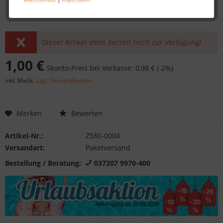
Dieser Artikel steht derzeit nicht zur Verfügung!
1,00 €
Skonto-Preis bei Vorkasse: 0,98 € (-2%)
inkl. MwSt.
zzgl. Versandkosten
Merken
Bewerten
Artikel-Nr.:
Z580-0004
Versandart:
Paketversand
Bestellung / Beratung:
037207 9970-400