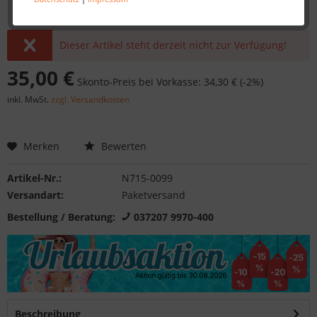
Dieser Artikel steht derzeit nicht zur Verfügung!
35,00 €
Skonto-Preis bei Vorkasse: 34,30 € (-2%)
inkl. MwSt.
zzgl. Versandkosten
Merken
Bewerten
Artikel-Nr.:
N715-0099
Versandart:
Paketversand
Bestellung / Beratung:
037207 9970-400
Beschreibung