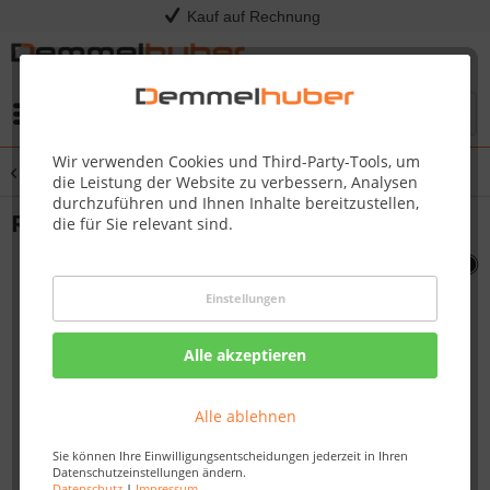
Kauf auf Rechnung
Menü
Wir verwenden Cookies und Third-Party-Tools, um
Übersicht
Sonstige Ersatzteile
die Leistung der Website zu verbessern, Analysen
durchzuführen und Ihnen Inhalte bereitzustellen,
REAR TRIM BIPRO665 #N715-0099
die für Sie relevant sind.
Einstellungen
Alle akzeptieren
Alle ablehnen
Sie können Ihre Einwilligungsentscheidungen jederzeit in Ihren
Datenschutzeinstellungen ändern.
Datenschutz
|
Impressum