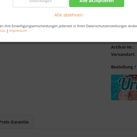
Alle akzeptieren
Einstellungen
Kostenlose 
Best-Preis-
Alle ablehnen
en Ihre Einwilligungsentscheidungen jederzeit in Ihren Datenschutzeinstellungen ände
hutz
|
Impressum
Merken
Artikel-Nr.:
Versandart:
Bestellung /
Preis-Garantie