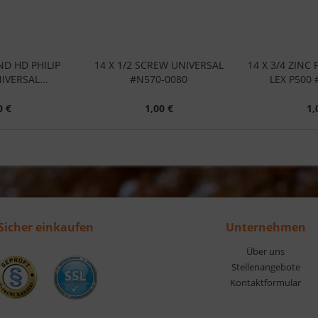
ND HD PHILIP
14 X 1/2 SCREW UNIVERSAL
14 X 3/4 ZINC
IVERSAL...
#N570-0080
LEX P500 
0 €
1,00 €
1,
Sicher einkaufen
Unternehmen
Über uns
Stellenangebote
Kontaktformular