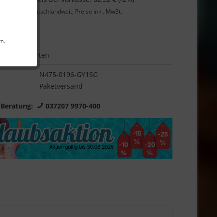
Lieferung
deutschlandweit, Preise inkl. MwSt.
Garantie
rn.
Bewerten
N475-0196-GY1SG
Paketversand
 Beratung:
037207 9970-400