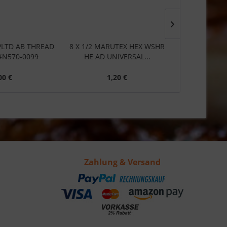
 PLTD AB THREAD
8 X 1/2 MARUTEX HEX WSHR
8 X 1/2 SCRE
#N570-0099
HE AD UNIVERSAL...
#N5
00 €
1,20 €
1
Zahlung & Versand