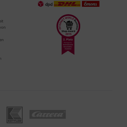
eit
 von
ten
n