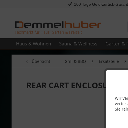
100 Tage Geld-zurück-Garant
Fachmarkt für Haus, Garten & Freizeit
Haus & Wohnen
Sauna & Wellness
Garten & F
Übersicht
Grill & BBQ
Ersatzteile
REAR CART ENCLOSURE PA
Wir ve
verbes
Sie rel