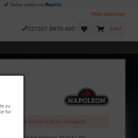
Sicher zahlen mit
Filiale Hainichen
037207 9970-400
0,00 €
te zu
ie für
 Artikel steht derzeit nicht zur Verfügung!
€
Skonto-Preis bei Vorkasse: 82,32 € (-2%)