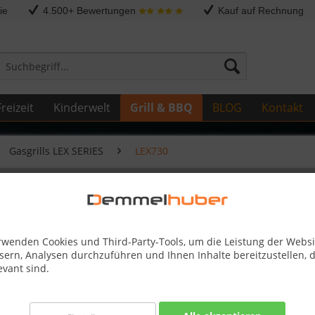
ie
4.500+ Bewertungen
Kauf auf Rechnung
reizeit
Kinderwelt
Grill & BBQ
BLOG
Kontakt
Gasgrills LEX SERIES
LEX730
NEL LEX 730 #N475-0196-GY1SG
rwenden Cookies und Third-Party-Tools, um die Leistung der Websi
sern, Analysen durchzuführen und Ihnen Inhalte bereitzustellen, d
evant sind.
Dieser
84,00 