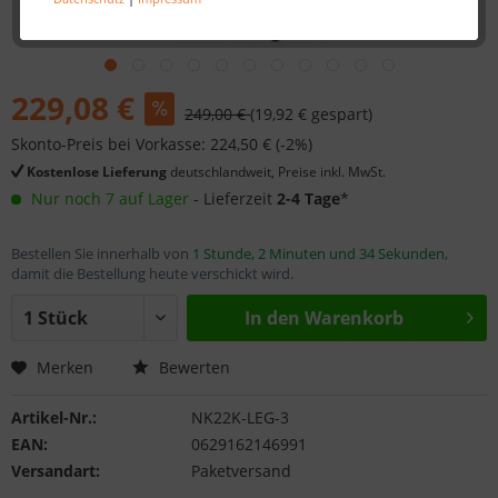
229,08 €
249,00 €
(19,92 € gespart)
Skonto-Preis bei Vorkasse: 224,50 € (-2%)
Kostenlose Lieferung
deutschlandweit, Preise inkl. MwSt.
Nur noch 7 auf Lager
- Lieferzeit
2-4 Tage
*
Bestellen Sie innerhalb von
1 Stunde, 2 Minuten und 33 Sekunden
,
damit die Bestellung heute verschickt wird.
In den
Warenkorb
Merken
Bewerten
Artikel-Nr.:
NK22K-LEG-3
EAN:
0629162146991
Versandart:
Paketversand