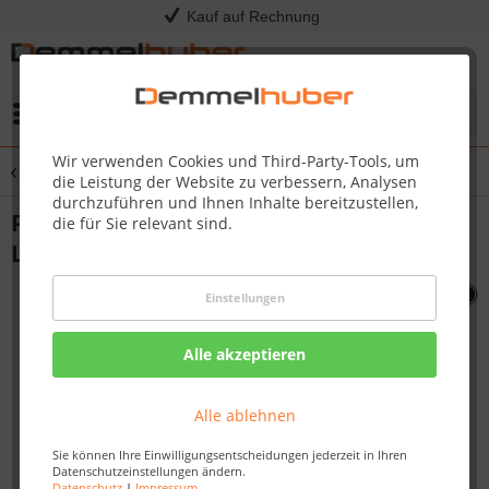
Kauf auf Rechnung
Menü
Wir verwenden Cookies und Third-Party-Tools, um
Übersicht
Holzkohlegrills
die Leistung der Website zu verbessern, Analysen
durchzuführen und Ihnen Inhalte bereitzustellen,
Premium Holzkohle Kugelgrill NK22K-
die für Sie relevant sind.
LEG-3 Ø 57 cm
Einstellungen
Alle akzeptieren
Alle ablehnen
Sie können Ihre Einwilligungsentscheidungen jederzeit in Ihren
Datenschutzeinstellungen ändern.
Datenschutz
|
Impressum