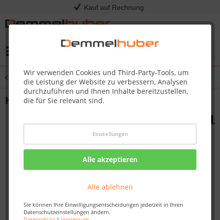
Kauf auf Rechnung
Menü
Wir verwenden Cookies und Third-Party-Tools, um
Übersicht
Holzkohlegrill & Kugelgrill
die Leistung der Website zu verbessern, Analysen
durchzuführen und Ihnen Inhalte bereitzustellen,
Holzkohlegrill CHARCOAL L
die für Sie relevant sind.
Einstellungen
Alle akzeptieren
Alle ablehnen
Sie können Ihre Einwilligungsentscheidungen jederzeit in Ihren
Datenschutzeinstellungen ändern.
Datenschutz
|
Impressum