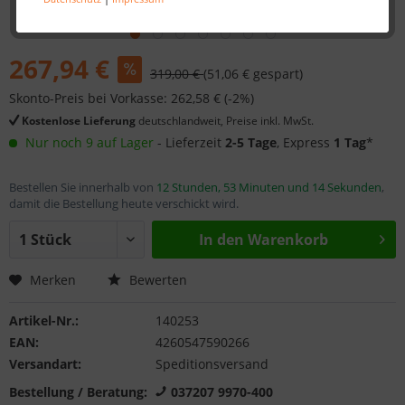
267,94 €
319,00 €
(51,06 € gespart)
Skonto-Preis bei Vorkasse: 262,58 € (-2%)
Kostenlose Lieferung
deutschlandweit, Preise inkl. MwSt.
Nur noch 9 auf Lager
- Lieferzeit
2-5 Tage
, Express
1 Tag
*
Bestellen Sie innerhalb von
12 Stunden, 53 Minuten und 13 Sekunden
,
damit die Bestellung heute verschickt wird.
In den
Warenkorb
Merken
Bewerten
Artikel-Nr.:
140253
EAN:
4260547590266
Versandart:
Speditionsversand
Bestellung / Beratung:
037207 9970-400