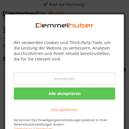
Kauf auf Rechnung
Menü
Wir verwenden Cookies und Third-Party-Tools, um
Übersicht
TQ285
die Leistung der Website zu verbessern, Analysen
durchzuführen und Ihnen Inhalte bereitzustellen,
NGZ HINGE LEFT (285) #N330-0020-SER
die für Sie relevant sind.
Einstellungen
Alle akzeptieren
Alle ablehnen
Sie können Ihre Einwilligungsentscheidungen jederzeit in Ihren
Datenschutzeinstellungen ändern.
Datenschutz
|
Impressum