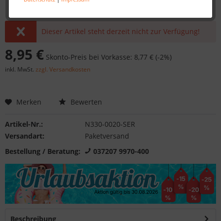
Dieser Artikel steht derzeit nicht zur Verfügung!
8,95 €
Skonto-Preis bei Vorkasse: 8,77 € (-2%)
inkl. MwSt.
zzgl. Versandkosten
Merken
Bewerten
Artikel-Nr.:
N330-0020-SER
Versandart:
Paketversand
Bestellung / Beratung:
037207 9970-400
Beschreibung