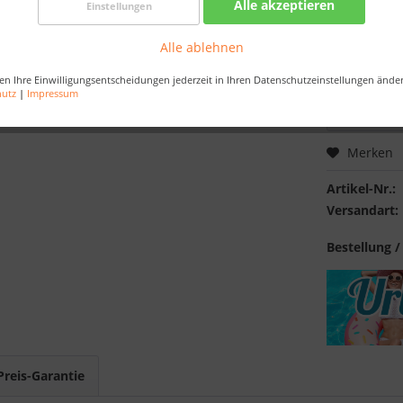
Alle akzeptieren
Einstellungen
Nur noch 
Alle ablehnen
Bestellen Sie 
Sekunde
, dam
en Ihre Einwilligungsentscheidungen jederzeit in Ihren Datenschutzeinstellungen ände
hutz
|
Impressum
Merken
Artikel-Nr.:
Versandart:
Bestellung /
Preis-Garantie