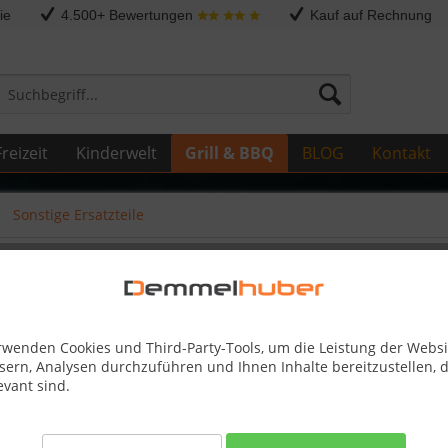
ie
4.500+ Bewertungen
Kauf auf Rechnung
reizeit
Kinderwelt
Grill & BBQ
BLOG
Kontakt
Sonstige Ersatzteile
 P/PRO500 #N010-0714
rwenden Cookies und Third-Party-Tools, um die Leistung der Websi
sern, Analysen durchzuführen und Ihnen Inhalte bereitzustellen, d
122,50
evant sind.
Kostenlose 
Best-Preis-