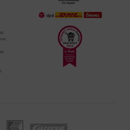
eit
 von
ten
n