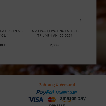
 HEX HD STN STL
10-24 POST PIVOT NUT STL STL
10-24 X 3/
K-L-1...
TRIUMPH #N450-0039
STN STL 
00 €
2,00 €
1
Zahlung & Versand