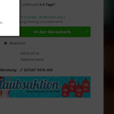
1 auf Lager
- Lieferzeit
2-4 Tage
*
innerhalb von
71 Stunden, 26 Minuten und 1
it die Bestellung Montag verschickt wird.
rn.
In den
Warenkorb
Bewerten
N010-0714
Paketversand
 Beratung:
037207 9970-400