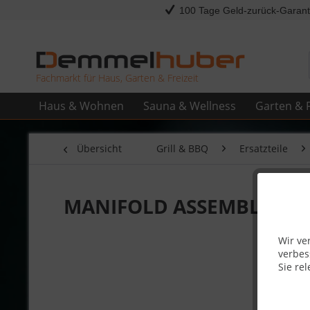
100 Tage Geld-zurück-Garant
Fachmarkt für Haus, Garten & Freizeit
Haus & Wohnen
Sauna & Wellness
Garten & F
Übersicht
Grill & BBQ
Ersatzteile
MANIFOLD ASSEMBLY LPG
Wir ve
verbes
Sie rel