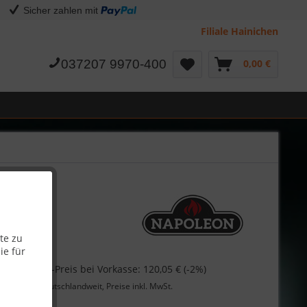
Sicher zahlen mit
Filiale Hainichen
037207 9970-400
0,00 €
te zu
ie für
 €
Skonto-Preis bei Vorkasse: 120,05 € (-2%)
Lieferung
deutschlandweit, Preise inkl. MwSt.
Garantie