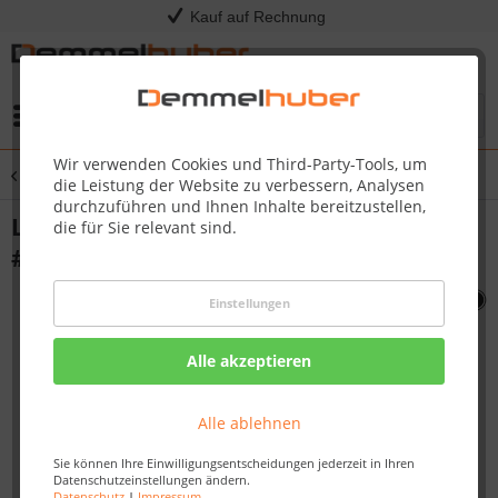
Kauf auf Rechnung
Menü
Wir verwenden Cookies und Third-Party-Tools, um
Übersicht
Sonstige Ersatzteile
die Leistung der Website zu verbessern, Analysen
durchzuführen und Ihnen Inhalte bereitzustellen,
LID CASTING-LEFT SIDE P450 P5 00 PT750
die für Sie relevant sind.
#N135-0040G
Einstellungen
Alle akzeptieren
Alle ablehnen
Sie können Ihre Einwilligungsentscheidungen jederzeit in Ihren
Datenschutzeinstellungen ändern.
Datenschutz
|
Impressum