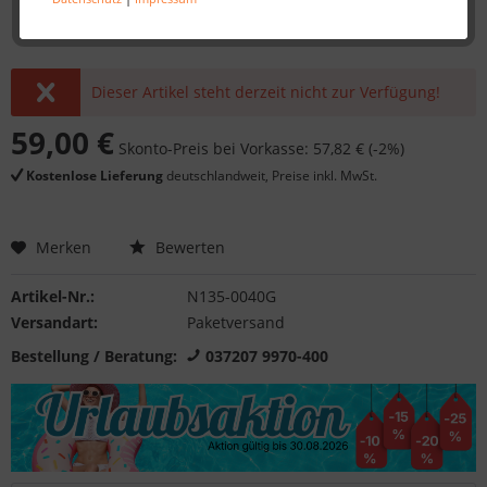
Dieser Artikel steht derzeit nicht zur Verfügung!
59,00 €
Skonto-Preis bei Vorkasse: 57,82 € (-2%)
Kostenlose Lieferung
deutschlandweit, Preise inkl. MwSt.
Merken
Bewerten
Artikel-Nr.:
N135-0040G
Versandart:
Paketversand
Bestellung / Beratung:
037207 9970-400