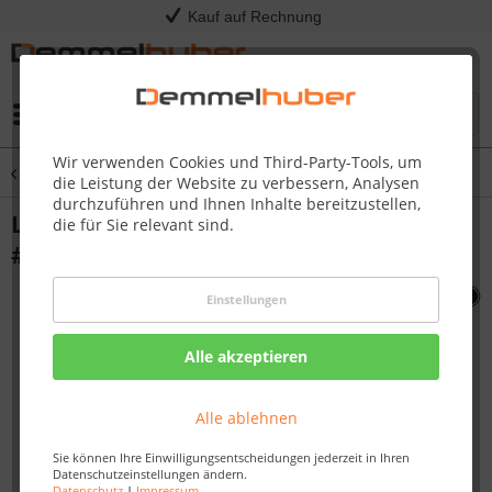
Kauf auf Rechnung
Menü
Wir verwenden Cookies und Third-Party-Tools, um
Übersicht
Sonstige Ersatzteile
die Leistung der Website zu verbessern, Analysen
durchzuführen und Ihnen Inhalte bereitzustellen,
LID ASSEMBLY BLUE TQ285TQ285X
die für Sie relevant sind.
#N010-0776-BL4HM
Einstellungen
Alle akzeptieren
Alle ablehnen
Sie können Ihre Einwilligungsentscheidungen jederzeit in Ihren
Datenschutzeinstellungen ändern.
Datenschutz
|
Impressum