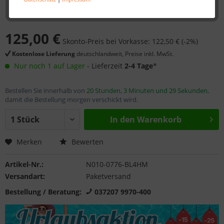
125,00 €
Skonto-Preis bei Vorkasse: 122,50 € (-2%)
Kostenlose Lieferung
deutschlandweit, Preise inkl. MwSt.
Nur noch 1 auf Lager
- Lieferzeit
2-4 Tage
*
Bestellen Sie innerhalb von
20 Stunden, 3 Minuten und 29 Sekunden
,
damit die Bestellung morgen verschickt wird.
In den
Warenkorb
Merken
Bewerten
Artikel-Nr.:
N010-0776-BL4HM
Versandart:
Paketversand
Bestellung / Beratung:
037207 9970-400