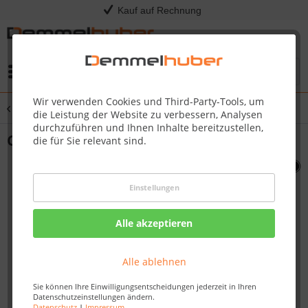
Kauf auf Rechnung
Menü
Wir verwenden Cookies und Third-Party-Tools, um
Übersicht
Sonstige Ersatzteile
die Leistung der Website zu verbessern, Analysen
durchzuführen und Ihnen Inhalte bereitzustellen,
CONTROL PANEL BIPRO665 #N475-0330
die für Sie relevant sind.
Einstellungen
Alle akzeptieren
Alle ablehnen
Sie können Ihre Einwilligungsentscheidungen jederzeit in Ihren
Datenschutzeinstellungen ändern.
Datenschutz
|
Impressum