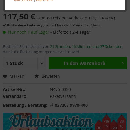
117,50 €
Skonto-Preis bei Vorkasse: 115,15 € (-2%)
Kostenlose Lieferung
deutschlandweit, Preise inkl. MwSt.
Nur noch 1 auf Lager
- Lieferzeit
2-4 Tage
*
Bestellen Sie innerhalb von
21 Stunden, 16 Minuten und 37 Sekunden
,
damit die Bestellung morgen verschickt wird.
In den
Warenkorb
Merken
Bewerten
Artikel-Nr.:
N475-0330
Versandart:
Paketversand
Bestellung / Beratung:
037207 9970-400