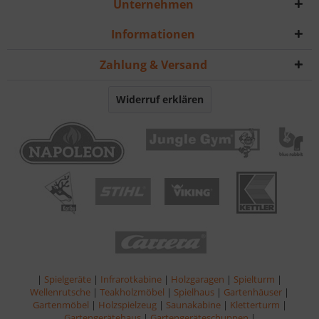
Unternehmen
Informationen
Zahlung & Versand
Widerruf erklären
|
Spielgeräte
|
Infrarotkabine
|
Holzgaragen
|
Spielturm
|
Wellenrutsche
|
Teakholzmöbel
|
Spielhaus
|
Gartenhäuser
|
Gartenmöbel
|
Holzspielzeug
|
Saunakabine
|
Kletterturm
|
Gartengerätehaus
|
Gartengeräteschuppen
|