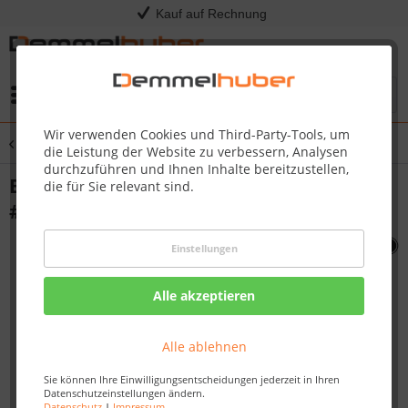
Kauf auf Rechnung
Menü
Wir verwenden Cookies und Third-Party-Tools, um
Übersicht
Sonstige Ersatzteile
die Leistung der Website zu verbessern, Analysen
durchzuführen und Ihnen Inhalte bereitzustellen,
BURNER CENTRE TUBE PT750 PT6 0
die für Sie relevant sind.
#N100-0035
Einstellungen
Alle akzeptieren
Alle ablehnen
Sie können Ihre Einwilligungsentscheidungen jederzeit in Ihren
Datenschutzeinstellungen ändern.
Datenschutz
|
Impressum