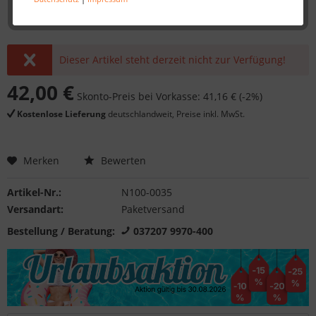
Dieser Artikel steht derzeit nicht zur Verfügung!
42,00 €
Skonto-Preis bei Vorkasse: 41,16 € (-2%)
Kostenlose Lieferung
deutschlandweit, Preise inkl. MwSt.
Merken
Bewerten
Artikel-Nr.:
N100-0035
Versandart:
Paketversand
Bestellung / Beratung:
037207 9970-400