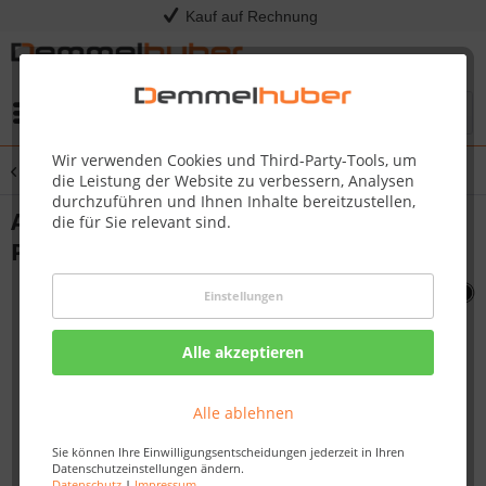
Kauf auf Rechnung
Menü
Wir verwenden Cookies und Third-Party-Tools, um
Übersicht
Sonstige Ersatzteile
die Leistung der Website zu verbessern, Analysen
durchzuführen und Ihnen Inhalte bereitzustellen,
ASSY PANEL INNER CAB LEFT GREY
die für Sie relevant sind.
PRO825 #N010-0816
Einstellungen
Alle akzeptieren
Alle ablehnen
Sie können Ihre Einwilligungsentscheidungen jederzeit in Ihren
Datenschutzeinstellungen ändern.
Datenschutz
|
Impressum