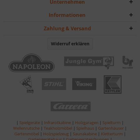
Unternehmen
Informationen
Zahlung & Versand
Widerruf erklären
|
Spielgeräte
|
Infrarotkabine
|
Holzgaragen
|
Spielturm
|
Wellenrutsche
|
Teakholzmöbel
|
Spielhaus
|
Gartenhäuser
|
Gartenmöbel
|
Holzspielzeug
|
Saunakabine
|
Kletterturm
|
Gartengerätehaus
|
Gartengeräteschuppen
|