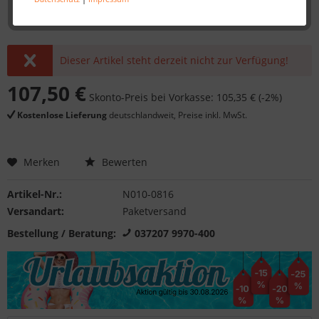
Dieser Artikel steht derzeit nicht zur Verfügung!
107,50 €
Skonto-Preis bei Vorkasse: 105,35 € (-2%)
Kostenlose Lieferung
deutschlandweit, Preise inkl. MwSt.
Merken
Bewerten
Artikel-Nr.:
N010-0816
Versandart:
Paketversand
Bestellung / Beratung:
037207 9970-400