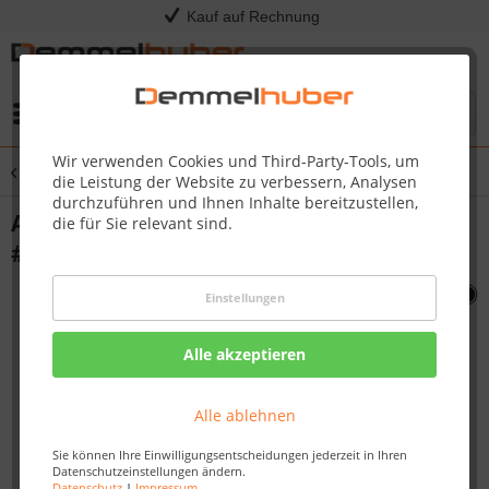
Kauf auf Rechnung
Menü
Wir verwenden Cookies und Third-Party-Tools, um
Übersicht
Sonstige Ersatzteile
die Leistung der Website zu verbessern, Analysen
durchzuführen und Ihnen Inhalte bereitzustellen,
ASSY HOOD BLK BIPRO/PRO825 LA RGE
die für Sie relevant sind.
#N010-0916
Einstellungen
Alle akzeptieren
Alle ablehnen
Sie können Ihre Einwilligungsentscheidungen jederzeit in Ihren
Datenschutzeinstellungen ändern.
Datenschutz
|
Impressum