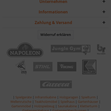
Unternehmen
Informationen
Zahlung & Versand
Widerruf erklären
|
Spielgeräte
|
Infrarotkabine
|
Holzgaragen
|
Spielturm
|
Wellenrutsche
|
Teakholzmöbel
|
Spielhaus
|
Gartenhäuser
|
Gartenmöbel
|
Holzspielzeug
|
Saunakabine
|
Kletterturm
|
Gartengerätehaus
|
Gartengeräteschuppen
|