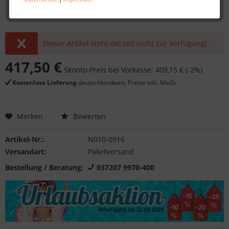
Dieser Artikel steht derzeit nicht zur Verfügung!
417,50 €
Skonto-Preis bei Vorkasse: 409,15 € (-2%)
Kostenlose Lieferung
deutschlandweit, Preise inkl. MwSt.
Merken
Bewerten
Artikel-Nr.:
N010-0916
Versandart:
Paketversand
Bestellung / Beratung:
037207 9970-400