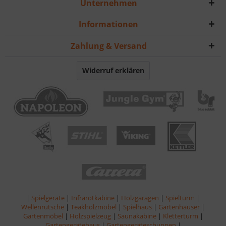
Unternehmen
Informationen
Zahlung & Versand
Widerruf erklären
|
Spielgeräte
|
Infrarotkabine
|
Holzgaragen
|
Spielturm
|
Wellenrutsche
|
Teakholzmöbel
|
Spielhaus
|
Gartenhäuser
|
Gartenmöbel
|
Holzspielzeug
|
Saunakabine
|
Kletterturm
|
Gartengerätehaus
|
Gartengeräteschuppen
|