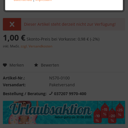
Dieser Artikel steht derzeit nicht zur Verfügung!
1,00 €
Skonto-Preis bei Vorkasse: 0,98 € (-2%)
inkl. MwSt.
zzgl. Versandkosten
Merken
Bewerten
Artikel-Nr.:
N570-0100
Versandart:
Paketversand
Bestellung / Beratung:
037207 9970-400