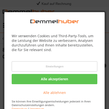
Kauf auf Rechnung
Menü
Wir verwenden Cookies und Third-Party-Tools, um
Übersicht
Gasgrills PRESTIGE SERIES
die Leistung der Website zu verbessern, Analysen
durchzuführen und Ihnen Inhalte bereitzustellen,
8 X 1/2 SCREW-FLAT-PHILIPS LEX #N570-
die für Sie relevant sind.
0100
Einstellungen
Alle akzeptieren
Alle ablehnen
Sie können Ihre Einwilligungsentscheidungen jederzeit in Ihren
Datenschutzeinstellungen ändern.
Datenschutz
|
Impressum