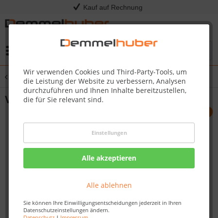
Kauf auf Rechnung
Menü
Wir verwenden Cookies und Third-Party-Tools, um
Übersicht
Alu-Unterkonstruktion
die Leistung der Website zu verbessern, Analysen
durchzuführen und Ihnen Inhalte bereitzustellen,
Verbinder für BASEDECK Schiene
die für Sie relevant sind.
Einstellungen
Alle akzeptieren
Alle ablehnen
Sie können Ihre Einwilligungsentscheidungen jederzeit in Ihren
Datenschutzeinstellungen ändern.
Datenschutz
|
Impressum