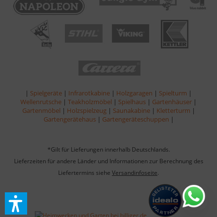
|
Spielgeräte
|
Infrarotkabine
|
Holzgaragen
|
Spielturm
|
Wellenrutsche
|
Teakholzmöbel
|
Spielhaus
|
Gartenhäuser
|
Gartenmöbel
|
Holzspielzeug
|
Saunakabine
|
Kletterturm
|
Gartengerätehaus
|
Gartengeräteschuppen
|
*Gilt für Lieferungen innerhalb Deutschlands.
Lieferzeiten für andere Länder und Informationen zur Berechnung des
Liefertermins siehe
Versandinfoseite
.