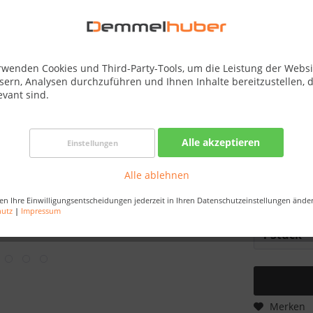
Best-Preis-
Verfügba
Dachkranz:
rwenden Cookies und Third-Party-Tools, um die Leistung der Websi
sern, Analysen durchzuführen und Ihnen Inhalte bereitzustellen, d
evant sind.
Saunaofen:
Alle akzeptieren
Einstellungen
Tür:
Alle ablehnen
en Ihre Einwilligungsentscheidungen jederzeit in Ihren Datenschutzeinstellungen ände
hutz
|
Impressum
Merken