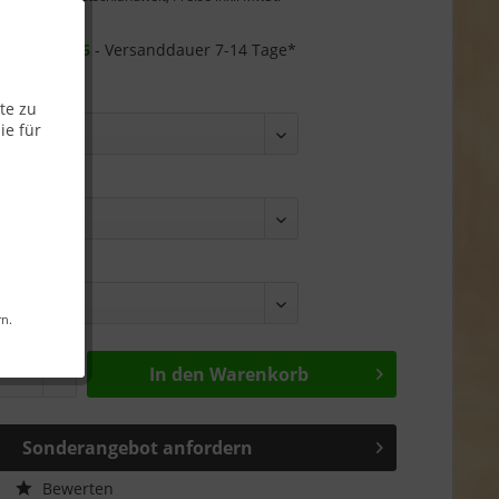
Garantie
r ab
26.08.26
- Versanddauer 7-14 Tage*
te zu
ie für
rn.
In den
Warenkorb
Sonderangebot anfordern
Bewerten