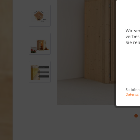
Wir ve
verbes
Sie rel
Sie könn
Datensc