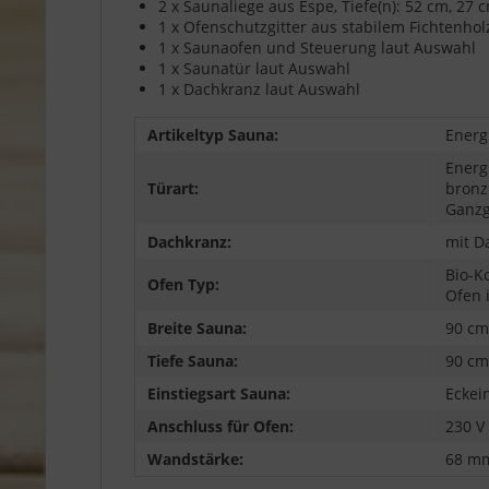
2 x Saunaliege aus Espe, Tiefe(n): 52 cm, 27 
1 x Ofenschutzgitter aus stabilem Fichtenhol
1 x Saunaofen und Steuerung laut Auswahl
1 x Saunatür laut Auswahl
1 x Dachkranz laut Auswahl
Artikeltyp Sauna:
Energ
Energ
Türart:
bronzi
Ganzg
Dachkranz:
mit D
Bio-K
Ofen Typ:
Ofen 
Breite Sauna:
90 cm
Tiefe Sauna:
90 cm
Einstiegsart Sauna:
Eckei
Anschluss für Ofen:
230 V
Wandstärke:
68 m