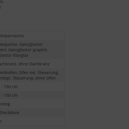
cm
z
iesparsauna
iespartür, Ganzglastür
ert, Ganzglastür graphit,
lastür Klarglas
achkranz, ohne Dachkranz
ombiofen, Ofen ext. Steuerung,
integr. Steuerung, ohne Ofen
 - 150 cm
 - 150 cm
nstieg
 Steckdose
m