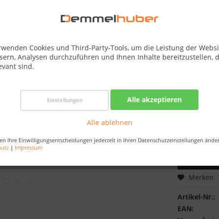
Best-Preis-
Verfügba
Dachkranz:
rwenden Cookies und Third-Party-Tools, um die Leistung der Websi
sern, Analysen durchzuführen und Ihnen Inhalte bereitzustellen, d
evant sind.
Saunaofen:
Alle akzeptieren
Einstellungen
Alle ablehnen
en Ihre Einwilligungsentscheidungen jederzeit in Ihren Datenschutzeinstellungen ände
hutz
|
Impressum
Merken
Artikel-Nr.:
EAN: