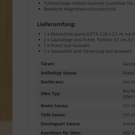
Türbeschläge mittels Excenter justierbar fü
Bewährte Magnetverschlusstechnik
Lieferumfang:
1 x Massivholzsauna JUTTA 2,24 x 2,1 m, nor
2 x Saunaliege aus Fichte, Tiefe(n): 57 cm, 57
1 x Kranz laut Auswahl
1 x Saunaofen und Steuerung laut Auswahl
Türart:
Ganzg
Artikeltyp Sauna:
Massi
Dachkranz:
mit D
Bio-K
Ofen Typ:
Ofen 
Breite Sauna:
151 c
Tiefe Sauna:
151 c
Einstiegsart Sauna:
Front
Anschluss für Ofen:
400 V