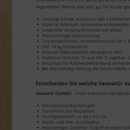
angenehmer Wärme was sehr gut für Kinder geei
Leistung: 9.0 kW, Anschluss: 400 V Starkstr
Material: Edelstahl, abnehmbares Bodenble
Integrierte Verdampfereinheit mit Ablauf
Wassermangel-Überwachung
Trockenlaufschutz, Verdampferschale für z. B
Inkl. 18 kg Diabassteine
Externes Elektronisches Steuergerät EASY
Stufenlos zwischen 10 und 100 °C regelbar, So
Anschluss für Kabinenbeleuchtung vorhanden,
Bei Abschaltung: Haltung der letzten Werte,
Entscheiden Sie welche Saunatür zu
Saunatür CLASSIC
- 8 mm bronzierte Ganzglast
Einscheibensicherheitsglas
Türrahmen aus Massivholz
Durchgangsmaß: ca. 64 x 173 cm
Rechts und links anschlagbar
Hochwertiger lackierter Türgriff im edlen K