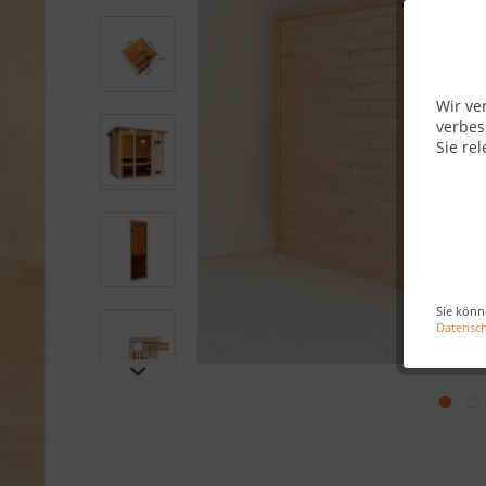
Wir ve
verbes
Sie rel
Sie könn
Datensc