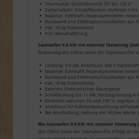
Thermostat: Einstellbereich 70° bis 120 C°
Zeitschaltuhr: Einstellbereich stufenlos 0 bi
Material: Edelstahl, Feueraluminierter Inn
Rückwand und Elektroanschlusskasten aus f
Inkl. 18 kg Diabassteine
Inkl. Wandhalterung
Saunaofen 9,0 kW mit externer Steuerung (Zei
Bedienung des Ofens sowie der Saunaleuchte er
Leistung: 9.0 kW, Anschluss: 400 V Starkstr
Material: Edelstahl, Feueraluminierter Inn
Rückwand und Elektroanschlusskasten aus f
Inkl. 18 kg Diabassteine
Externes Elektronisches Steuergerät
Schaltleistung bis 11 kW, Heizbegrenzung 4
Stufenlos zwischen 10 und 100 °C regelbar, S
Anschluss für Kabinenbeleuchtung vorhanden,
Bei Abschaltung: Haltung der letzten Werte,
Bio-Saunaofen 9,0 kW mit externer Steuerung 
des Ofens sowie der Saunaleuchte erfolgt an d
eine klassische finnische Sauna genießen, eine