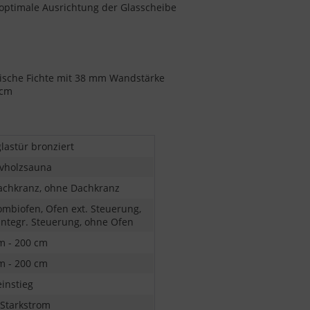
r optimale Ausrichtung der Glasscheibe
dische Fichte mit 38 mm Wandstärke
 cm
lastür bronziert
vholzsauna
achkranz, ohne Dachkranz
ombiofen, Ofen ext. Steuerung,
integr. Steuerung, ohne Ofen
m - 200 cm
m - 200 cm
einstieg
 Starkstrom