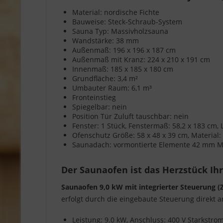
Material: nordische Fichte
Bauweise: Steck-Schraub-System
Sauna Typ: Massivholzsauna
Wandstärke: 38 mm
Außenmaß: 196 x 196 x 187 cm
Außenmaß mit Kranz: 224 x 210 x 191 cm
Innenmaß: 185 x 185 x 180 cm
Grundfläche: 3,4 m²
Umbauter Raum: 6,1 m³
Fronteinstieg
Spiegelbar: nein
Position Tür Zuluft tauschbar: nein
Fenster: 1 Stück, Fenstermaß: 58,2 x 183 cm, L
Ofenschutz Größe: 58 x 48 x 39 cm, Material:
Saunadach: vormontierte Elemente 42 mm Min
Der Saunaofen ist das Herzstück Ih
Saunaofen 9,0 kW mit integrierter Steuerung 
erfolgt durch die eingebaute Steuerung direkt 
Leistung: 9.0 kW, Anschluss: 400 V Starkstr