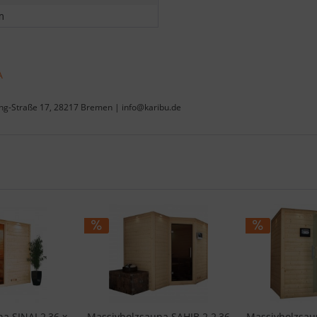
m
A
ing-Straße 17, 28217 Bremen | info@karibu.de
a SINAI 2,36 x
Massivholzsauna SAHIB 2 2,36
Massivholzsau