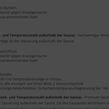
s 4 Stunden
enmantel gegen Knackgeräuche
eueraluminiertem Stahl
t- und Temperaturwahl außerhalb der Sauna)
- hochwertiger finni
folgt an der Steuerung außerhalb der Sauna:
omanschluss
enmantel gegen Knackgeräuche
eueraluminiertem Stahl
 Stunden
oll-/ Ist-Temperaturanzeige in Celsius
 alle Anzeigen auf einen Blick, 2 Sensorentechnik
 Anzeige Fehlerfunktion, Sicherheitstemperaturbegrenzung bei 140
(Zeit- und Temperaturwahl außerhalb der Sauna)
- Premium Sauna
er Steuerung außerhalb der Sauna. Ein Bio-Saunaofen kombiniert 
 Kräuterdampf-Kur, ein Soft-Dampfbad-Feuchtwarm oder ein Family