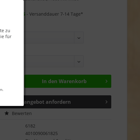
Garantie
r ab
25.08.26
- Versanddauer 7-14 Tage*
te zu
ie für
In den
Warenkorb
rn.
Sonderangebot anfordern
Bewerten
6182
4010090061825